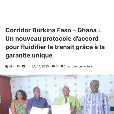
Corridor Burkina Faso – Ghana :
Un nouveau protocole d’accord
pour fluidifier le transit grâce à la
garantie unique
Akim Ky
E
24/04/2025
0
2 minutes de lecture
n
v
o
y
e
r
u