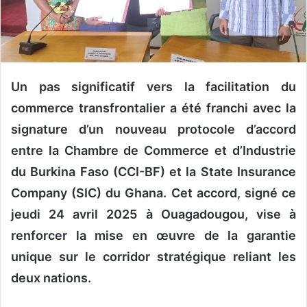
n
c
o
u
r
Un pas significatif vers la facilitation du
r
i
commerce transfrontalier a été franchi avec la
e
signature d’un nouveau protocole d’accord
l
entre la Chambre de Commerce et d’Industrie
du Burkina Faso (CCI-BF) et la State Insurance
Company (SIC) du Ghana. Cet accord, signé ce
jeudi 24 avril 2025 à Ouagadougou, vise à
renforcer la mise en œuvre de la garantie
unique sur le corridor stratégique reliant les
deux nations.