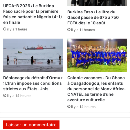
:
s
UFOA-B 2026 : Le Burkina
C
Faso sacré pour la première
t
Burkina Faso : Le litre du
O
fois en battant le Nigeria (4-1)
Gasoil passe de 675 à 750
e
D
en finale
FCFA dès le 10 août
s
E
il y a 1 heure
d
il y a 11 heures
C
e
-
l
O
a
U
c
A
o
G
m
A
m
i
Déblocage du détroit d’Ormuz
Colonie vacances : Du Ghana
u
n
: L’Iran impose ses conditions
à Ouagadougou, les enfants
n
a
strictes aux États-Unis
du personnel de Moov Africa-
e
u
ONATEL au terme d’une
il y a 14 heures
d
g
aventure culturelle
e
u
il y a 14 heures
O
r
u
e
a
s
Laisser un commentaire
g
a