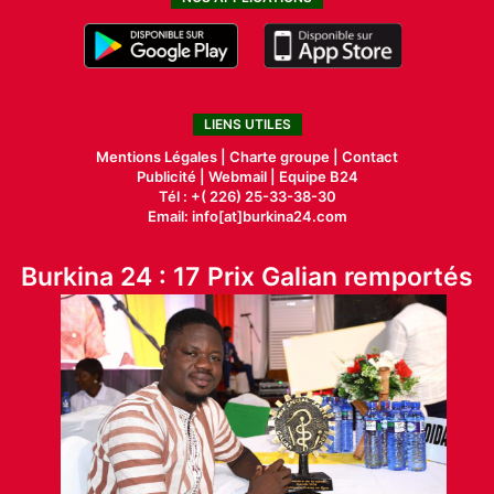
LIENS UTILES
Mentions Légales |
Charte groupe |
Contact
Publicité
|
Webmail |
Equipe B24
Tél : +( 226) 25-33-38-30
Email: info[at]burkina24.com
Burkina 24 : 17 Prix Galian remportés