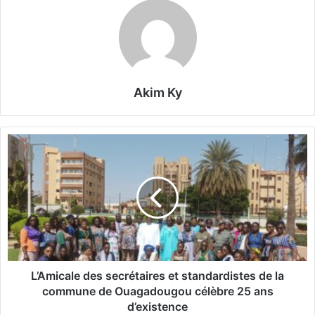
Akim Ky
L
’
A
m
i
c
a
l
e
d
L’Amicale des secrétaires et standardistes de la
e
commune de Ouagadougou célèbre 25 ans
s
d’existence