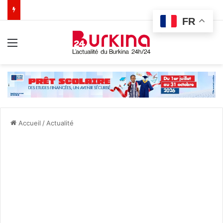
FR
Menu
Accueil
/
Actualité