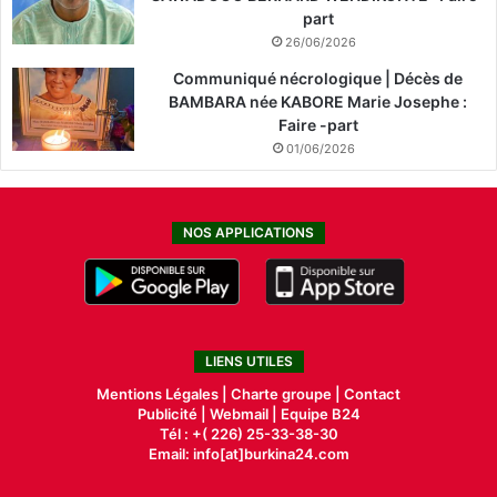
part
26/06/2026
Communiqué nécrologique | Décès de
BAMBARA née KABORE Marie Josephe :
Faire -part
01/06/2026
NOS APPLICATIONS
LIENS UTILES
Mentions Légales |
Charte groupe |
Contact
Publicité
|
Webmail |
Equipe B24
Tél : +( 226) 25-33-38-30
Email: info[at]burkina24.com