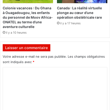
P
à
Colonie vacances : Du Ghana
Canada : La réalité virtuelle
o
l
à Ouagadougou, les enfants
plonge au cœur d’une
l
a
du personnel de Moov Africa-
opération obstétricale rare
i
r
ONATEL au terme d’une
il y a 17 heures
c
é
aventure culturelle
e
c
il y a 10 heures
J
o
u
n
d
c
Laisser un commentaire
i
i
c
l
Votre adresse e-mail ne sera pas publiée.
Les champs obligatoires
i
i
sont indiqués avec
*
a
a
C
i
t
r
i
o
e
o
m
p
n
r
e
m
ê
t
e
t
à
s
l
n