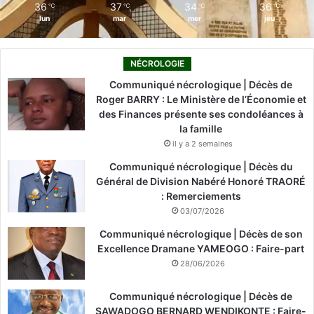
36
37
34
36
℃
℃
℃
℃
lun
mar
mer
jeu
NÉCROLOGIE
Communiqué nécrologique | Décès de
Roger BARRY : Le Ministère de l’Économie et
des Finances présente ses condoléances à
la famille
il y a 2 semaines
Communiqué nécrologique | Décès du
Général de Division Nabéré Honoré TRAORÉ
: Remerciements
03/07/2026
Communiqué nécrologique | Décès de son
Excellence Dramane YAMEOGO : Faire-part
28/06/2026
Communiqué nécrologique | Décès de
SAWADOGO BERNARD WENDIKONTE : Faire-