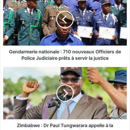
e
n
d
a
r
m
e
r
i
Gendarmerie nationale : 710 nouveaux Officiers de
e
Police Judiciaire prêts à servir la justice
n
a
Z
t
i
i
m
o
b
n
a
a
b
l
w
e
e
:
:
D
Zimbabwe : Dr Paul Tungwarara appelle à la