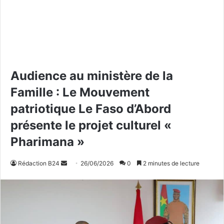
Audience au ministère de la
Famille : Le Mouvement
patriotique Le Faso d’Abord
présente le projet culturel «
Pharimana »
Rédaction B24
E
26/06/2026
0
2 minutes de lecture
n
v
o
y
e