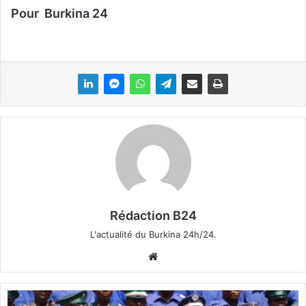
Pour Burkina 24
Rédaction B24
L'actualité du Burkina 24h/24.
We
bsi
te
G