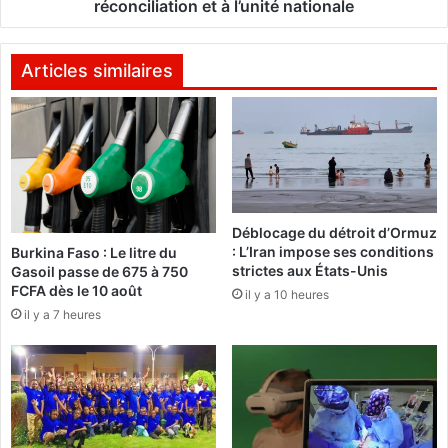
7
r
réconciliation et à l’unité nationale
1
P
0
a
n
u
Articles similaires
o
l
u
T
v
u
e
n
a
g
u
w
x
a
Déblocage du détroit d’Ormuz
O
r
: L’Iran impose ses conditions
Burkina Faso : Le litre du
f
a
strictes aux États-Unis
Gasoil passe de 675 à 750
f
r
FCFA dès le 10 août
il y a 10 heures
i
a
il y a 7 heures
c
a
i
p
e
p
r
e
s
l
d
l
e
e