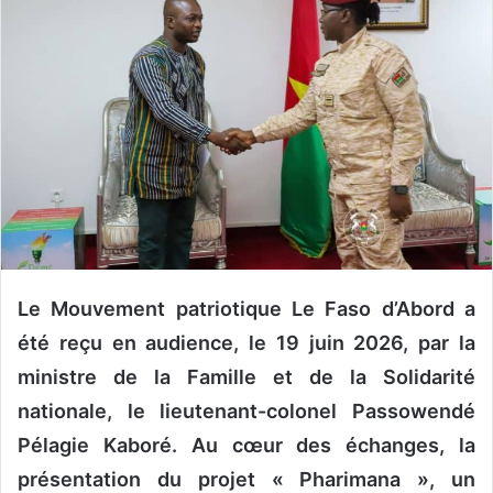
r
u
n
c
o
u
r
r
i
e
l
Le Mouvement patriotique Le Faso d’Abord a
été reçu en audience, le 19 juin 2026, par la
ministre de la Famille et de la Solidarité
nationale, le lieutenant-colonel Passowendé
Pélagie Kaboré. Au cœur des échanges, la
présentation du projet « Pharimana », un