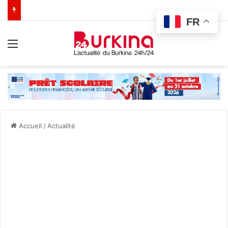
FR
Menu
Accueil
/
Actualité