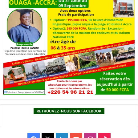
i
r
e
s
d
e
r
u
e
RETROUVEZ-NOUS SUR FACEBOOK