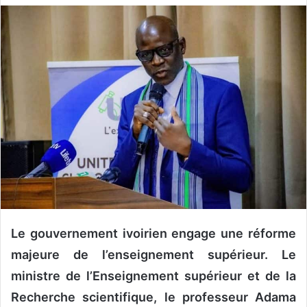
v
o
y
e
r
u
n
c
o
u
r
r
i
e
Le gouvernement ivoirien engage une réforme
l
majeure de l’enseignement supérieur. Le
ministre de l’Enseignement supérieur et de la
Recherche scientifique, le professeur Adama