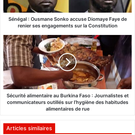
:
O
u
Sénégal : Ousmane Sonko accuse Diomaye Faye de
s
renier ses engagements sur la Constitution
m
a
S
n
é
e
c
S
u
o
r
n
i
k
t
o
é
a
a
c
l
Sécurité alimentaire au Burkina Faso : Journalistes et
c
i
communicateurs outillés sur l’hygiène des habitudes
u
m
alimentaires de rue
s
e
e
n
D
t
Articles similaires
i
a