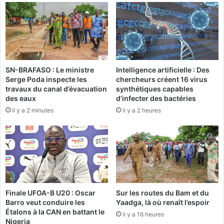
o
i
m
r
a
e
y
a
e
u
F
B
a
SN-BRAFASO : Le ministre
Intelligence artificielle : Des
u
Serge Poda inspecte les
chercheurs créent 16 virus
y
r
travaux du canal d’évacuation
synthétiques capables
e
k
des eaux
d’infecter des bactéries
d
i
il y a 2 minutes
il y a 2 heures
e
n
r
a
e
F
n
a
i
s
e
o
r
:
s
J
Finale UFOA-B U20 : Oscar
Sur les routes du Bam et du
e
o
Barro veut conduire les
Yaadga, là où renaît l’espoir
s
u
Étalons à la CAN en battant le
il y a 16 heures
e
r
Nigeria