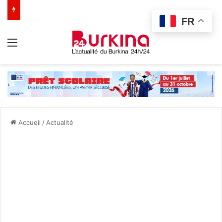
FR
Menu
Accueil
/
Actualité