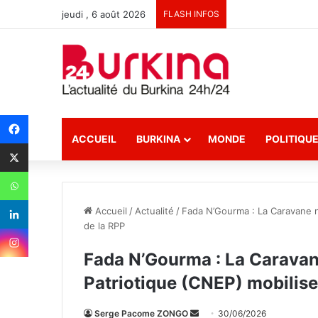
jeudi , 6 août 2026
FLASH INFOS
ACCUEIL
BURKINA
MONDE
POLITIQU
Accueil
/
Actualité
/
Fada N’Gourma : La Caravane n
de la RPP
Fada N’Gourma : La Caravan
Patriotique (CNEP) mobilise
Serge Pacome ZONGO
E
30/06/2026