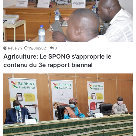
Revelyn
19/06/2021
0
Agriculture: Le SPONG s’approprie le
contenu du 3e rapport biennal