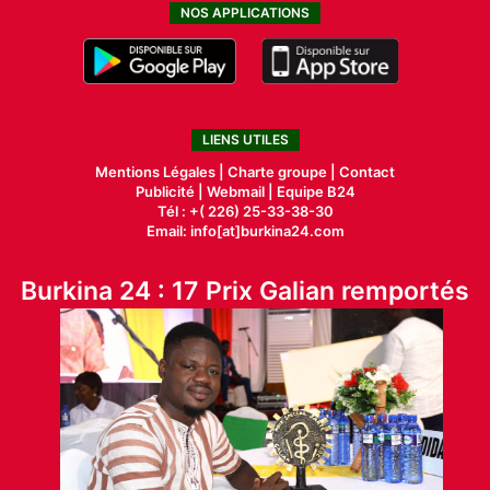
NOS APPLICATIONS
LIENS UTILES
Mentions Légales |
Charte groupe |
Contact
Publicité
|
Webmail |
Equipe B24
Tél : +( 226) 25-33-38-30
Email: info[at]burkina24.com
Burkina 24 : 17 Prix Galian remportés