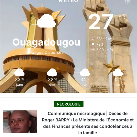
MÉTÉO
e
k
T
t
T
27
℃
b
e
u
a
o
o
d
b
g
k
Ouagadougou
33º - 24º
72%
o
i
e
r
5.29 km/h
Nuages Dispersés
k
n
a
m
33
32
34
32
℃
℃
℃
℃
sam
dim
lun
mar
NÉCROLOGIE
Communiqué nécrologique | Décès de
Roger BARRY : Le Ministère de l’Économie et
des Finances présente ses condoléances à
la famille