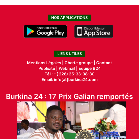
NOS APPLICATIONS
LIENS UTILES
Mentions Légales |
Charte groupe |
Contact
Publicité
|
Webmail |
Equipe B24
Tél : +( 226) 25-33-38-30
Email: info[at]burkina24.com
Burkina 24 : 17 Prix Galian remportés