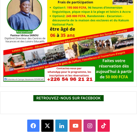
RETROUVEZ-NOUS SUR FACEBOOK
F
X
L
Y
I
T