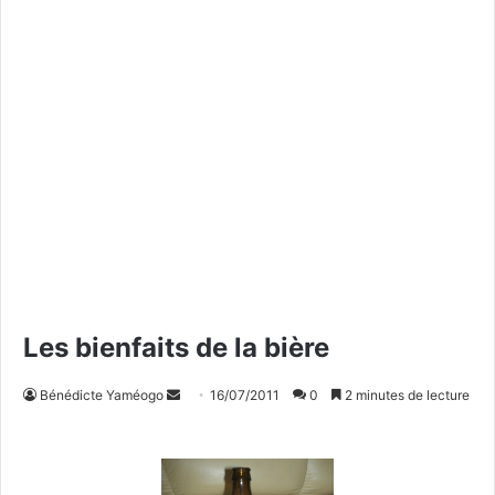
Les bienfaits de la bière
Bénédicte Yaméogo
E
16/07/2011
0
2 minutes de lecture
n
v
o