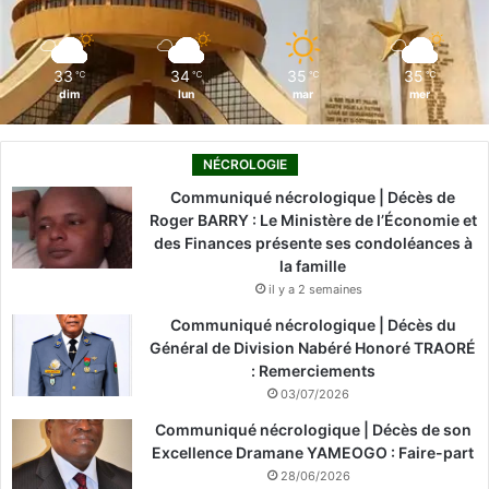
k
n
a
m
33
34
35
35
℃
℃
℃
℃
dim
lun
mar
mer
NÉCROLOGIE
Communiqué nécrologique | Décès de
Roger BARRY : Le Ministère de l’Économie et
des Finances présente ses condoléances à
la famille
il y a 2 semaines
Communiqué nécrologique | Décès du
Général de Division Nabéré Honoré TRAORÉ
: Remerciements
03/07/2026
Communiqué nécrologique | Décès de son
Excellence Dramane YAMEOGO : Faire-part
28/06/2026