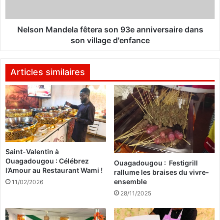
u
a
n
n
e
d
Nelson Mandela fêtera son 93e anniversaire dans
é
e
son village d'enfance
l
l
e
a
c
f
Articles similaires
t
ê
i
t
o
e
n
r
p
a
r
s
é
o
Saint-Valentin à
s
n
Ouagadougou : Célébrez
i
Ouagadougou : Festigrill
9
l’Amour au Restaurant Wami !
rallume les braises du vivre-
d
3
ensemble
11/02/2026
e
e
n
28/11/2025
a
t
n
i
n