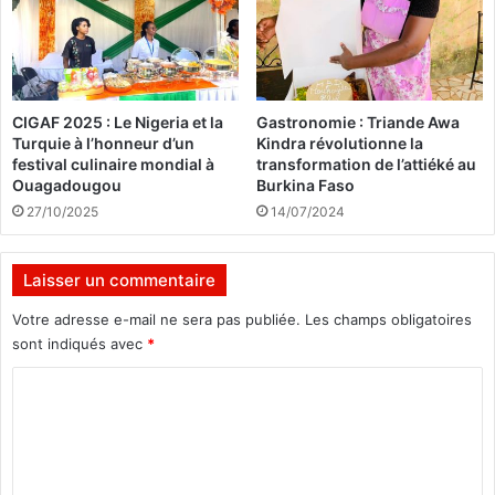
e
i
l
v
l
e
e
r
a
s
CIGAF 2025 : Le Nigeria et la
Gastronomie : Triande Awa
n
a
Turquie à l’honneur d’un
Kindra révolutionne la
t
i
festival culinaire mondial à
transformation de l’attiéké au
i
r
Ouagadougou
Burkina Faso
c
e
27/10/2025
14/07/2024
i
d
p
a
é
n
Laisser un commentaire
e
s
,
s
Votre adresse e-mail ne sera pas publiée.
Les champs obligatoires
e
o
sont indiqués avec
*
t
n
s
v
C
e
i
o
r
l
a
m
l
c
a
m