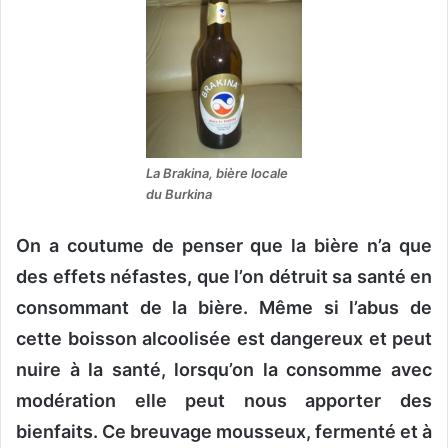
y
e
r
u
n
c
o
La Brakina, bière locale
u
du Burkina
r
r
On a coutume de penser que la bière n’a que
i
e
des effets néfastes, que l’on détruit sa santé en
l
consommant de la bière. Même si l’abus de
cette boisson alcoolisée est dangereux et peut
nuire à la santé, lorsqu’on la consomme avec
modération elle peut nous apporter des
bienfaits. Ce breuvage mousseux, fermenté et à