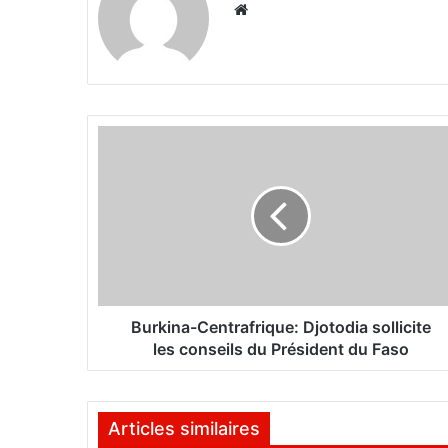
We
bsi
te
B
u
r
k
i
n
a
-
C
e
Burkina-Centrafrique: Djotodia sollicite
n
les conseils du Président du Faso
t
r
a
Articles similaires
f