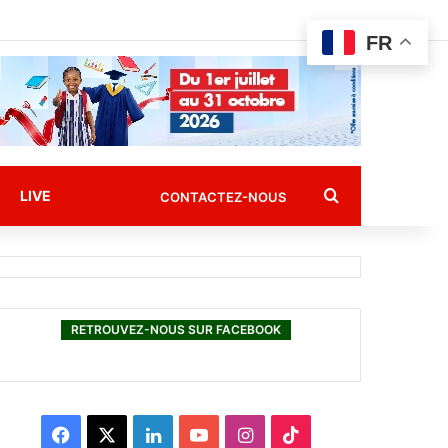
FR
Rechercher
LIVE
CONTACTEZ-NOUS
RETROUVEZ-NOUS SUR FACEBOOK
F
X
L
Y
I
T