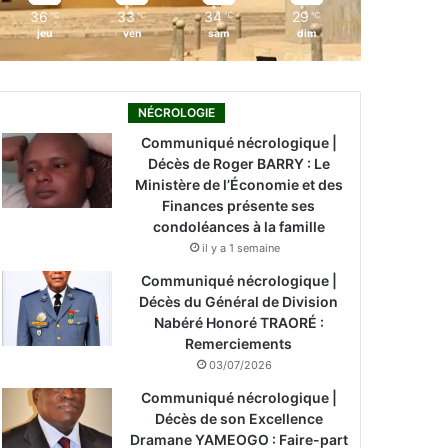
36
33
34
29
℃
℃
℃
℃
jeu
ven
sam
dim
NÉCROLOGIE
Communiqué nécrologique |
Décès de Roger BARRY : Le
Ministère de l’Économie et des
Finances présente ses
condoléances à la famille
il y a 1 semaine
Communiqué nécrologique |
Décès du Général de Division
Nabéré Honoré TRAORÉ :
Remerciements
03/07/2026
Communiqué nécrologique |
Décès de son Excellence
Dramane YAMEOGO : Faire-part