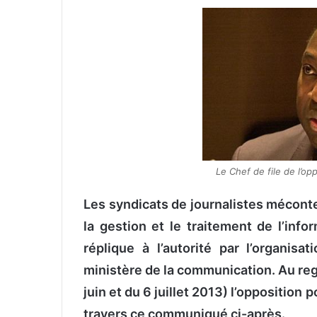
v
o
y
e
r
u
n
c
o
u
Le Chef de file de l’op
r
r
Les syndicats de journalistes méconte
i
la gestion et le traitement de l’info
e
réplique à l’autorité par l’organis
l
ministère de la communication. Au reg
juin et du 6 juillet 2013) l’opposition 
travers ce communiqué ci-après.