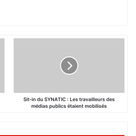
S
i
t
-
i
n
d
u
S
Y
Sit-in du SYNATIC : Les travailleurs des
N
médias publics étaient mobilisés
A
T
I
C