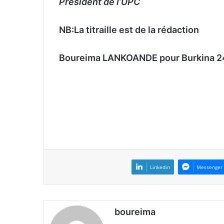
Président de l’UPC
NB:La titraille est de la rédaction
Boureima LANKOANDE pour Burkina 2
Linkedin
Messenger
boureima