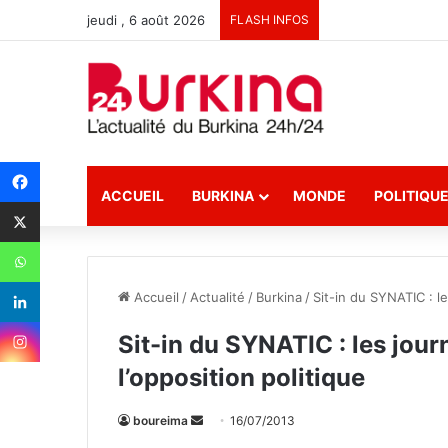
jeudi , 6 août 2026
FLASH INFOS
ACCUEIL
BURKINA
MONDE
POLITIQU
Accueil
/
Actualité
/
Burkina
/
Sit-in du SYNATIC : le
Sit-in du SYNATIC : les journ
l’opposition politique
boureima
E
16/07/2013
n