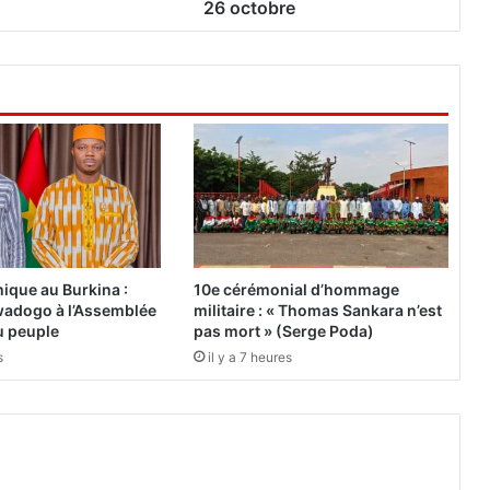
U
26 octobre
n
e
m
a
n
i
f
e
s
t
a
t
ique au Burkina :
10e cérémonial d’hommage
i
adogo à l’Assemblée
militaire : « Thomas Sankara n’est
o
du peuple
pas mort » (Serge Poda)
n
s
il y a 7 heures
a
n
n
o
n
c