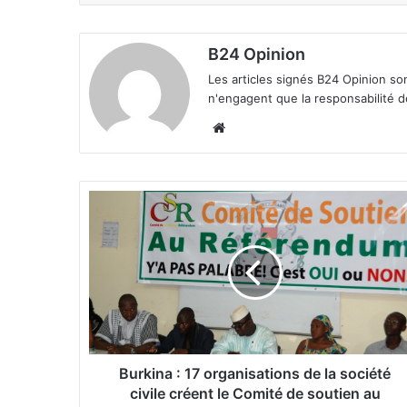
B24 Opinion
Les articles signés B24 Opinion so
n'engagent que la responsabilité d
We
bsi
te
B
u
r
k
i
n
a
:
1
Burkina : 17 organisations de la société
7
civile créent le Comité de soutien au