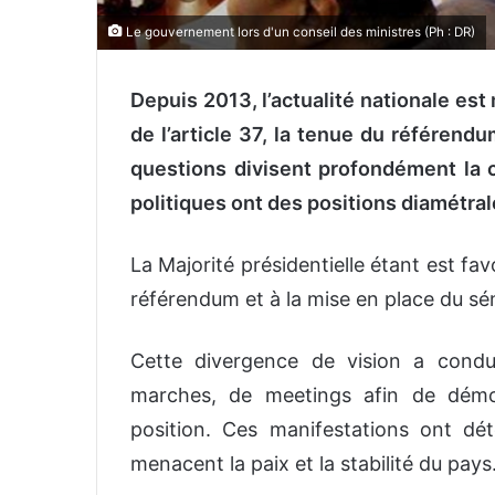
Le gouvernement lors d'un conseil des ministres (Ph : DR)
Depuis 2013, l’actualité nationale est
de l’article 37, la tenue du référendu
questions divisent profondément la c
politiques ont des positions diamétr
La Majorité présidentielle étant est favo
référendum et à la mise en place du sén
Cette divergence de vision a conduit
marches, de meetings afin de démon
position. Ces manifestations ont dét
menacent la paix et la stabilité du pays