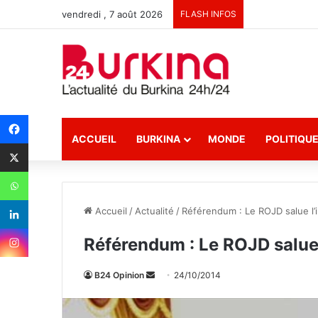
vendredi , 7 août 2026
FLASH INFOS
ACCUEIL
BURKINA
MONDE
POLITIQU
Accueil
/
Actualité
/
Référendum : Le ROJD salue l’
Référendum : Le ROJD salue 
B24 Opinion
E
24/10/2014
n
v