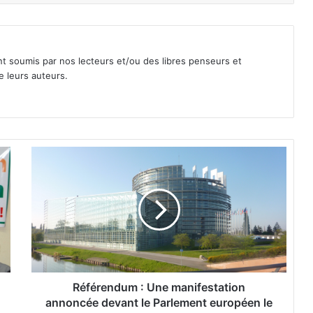
nt soumis par nos lecteurs et/ou des libres penseurs et
e leurs auteurs.
R
é
f
é
r
e
n
d
u
m
Référendum : Une manifestation
:
annoncée devant le Parlement européen le