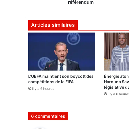
o
référendum
r
g
a
Articles similaires
n
i
s
a
t
i
o
n
s
L’UEFA maintient son boycott des
Énergie atom
d
compétitions de la FIFA
Harouna Saw
e
législative 
il y a 6 heures
l
il y a 6 heure
a
s
o
6 commentaires
c
i
é