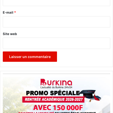
r
e
E-mail
*
*
Site web