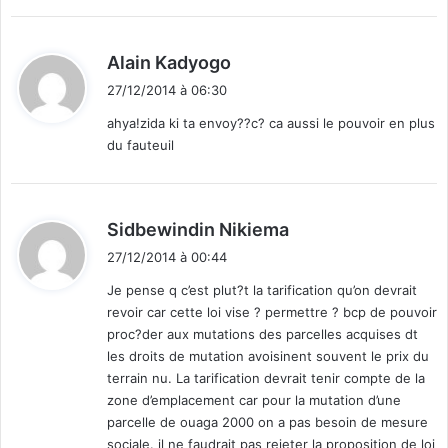
:
d
Alain Kadyogo
i
27/12/2014 à 06:30
t
ahya!zida ki ta envoy??c? ca aussi le pouvoir en plus
du fauteuil
:
d
Sidbewindin Nikiema
i
27/12/2014 à 00:44
t
Je pense q c’est plut?t la tarification qu’on devrait
revoir car cette loi vise ? permettre ? bcp de pouvoir
:
proc?der aux mutations des parcelles acquises dt
les droits de mutation avoisinent souvent le prix du
terrain nu. La tarification devrait tenir compte de la
zone d’emplacement car pour la mutation d’une
parcelle de ouaga 2000 on a pas besoin de mesure
sociale. il ne faudrait pas rejeter la proposition de loi