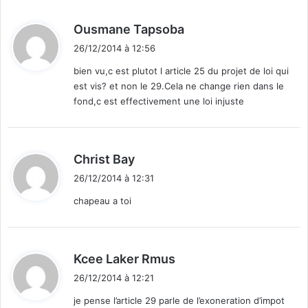
d
Ousmane Tapsoba
i
26/12/2014 à 12:56
t
bien vu,c est plutot l article 25 du projet de loi qui
est vis? et non le 29.Cela ne change rien dans le
:
fond,c est effectivement une loi injuste
d
Christ Bay
i
26/12/2014 à 12:31
t
chapeau a toi
:
d
Kcee Laker Rmus
i
26/12/2014 à 12:21
t
je pense l’article 29 parle de l’exoneration d’impot