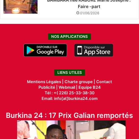
Faire -part
01/06/2026
NOS APPLICATIONS
LIENS UTILES
Mentions Légales |
Charte groupe |
Contact
Publicité
|
Webmail |
Equipe B24
Tél : +( 226) 25-33-38-30
Email: info[at]burkina24.com
Burkina 24 : 17 Prix Galian remportés