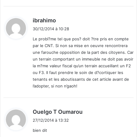
e
s
"
d
ibrahimo
i
30/12/2014 à 10:28
t
Le probl?me tel que pos? doit ?tre pris en compte
par le CNT. Si non sa mise en oeuvre rencontrera
:
une farouche opposition de la part des citoyens. Car
un terrain comportant un immeuble ne doit pas avoir
la m?me valeur fiscal qu’un terrain accueillant un F2
ou F3. Il faut prendre le soin de d?cortiquer les
tenants et les aboutissants de cet article avant de
l’adopter, si non n’gaoh!
d
Ouelgo T Oumarou
i
27/12/2014 à 13:32
t
bien dit