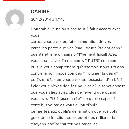
e
"
s
d
DABIRE
e
i
t
30/12/2014 à 17:46
t
h
Honorable, je ne suis pas tout ? fait d’accord avec
n
vous!
i
:
certes vous avez pu faire la mutation de vos
q
parcelles parce que vos ?moluments ?taient cons?
u
quents et je le dit sans pr?l?vement fiscal! Avez
e
vous soumis vos ?moluments ? l’IUTS? comment
s
e
puis je vous comprendre qu’ensemble nous luttions
t
contre la non imposition des ?moluments des d?
r
put?s et d?s que vous avez eu l’occasion d’en b?n?
e
ficier vous n’avez rien fait pour cela? le fonctionnaire
l
que vous ?tiez aviez plus de revenu que quand
i
vous avez ?t? ? l’assembl?e? de quelle capacit?
g
contributive parlez vous aujourd’hui?
i
permettez aux oubli?s de la nation que vos coll?
e
gues de la fonction publique et des millions de
u
citoyens profiter muter nos parcelles.
s