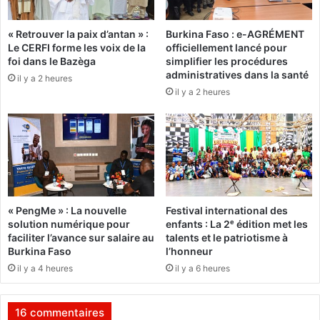
d
l
u
u
« Retrouver la paix d’antan » :
Burkina Faso : e-AGRÉMENT
c
s
Le CERFI forme les voix de la
officiellement lancé pour
o
i
foi dans le Bazèga
simplifier les procédures
n
o
administratives dans la santé
il y a 2 heures
c
n
il y a 2 heures
o
s
u
a
r
u
s
x
d
a
e
p
"
p
k
a
« PengMe » : La nouvelle
Festival international des
o
r
solution numérique pour
enfants : La 2ᵉ édition met les
u
t
faciliter l’avance sur salaire au
talents et le patriotisme à
t
e
Burkina Faso
l’honneur
o
n
il y a 4 heures
il y a 6 heures
u
a
k
n
o
c
16 commentaires
u