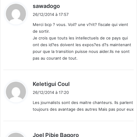
d
sawadogo
i
26/12/2014 à 17:57
t
Merci bcp ? vous. Voil? une v?rit? fiscale qui vient
de sortir.
:
Je crois que touts les intellectuels de ce pays qui
ont des id?es doivent les expos?es d?s maintenant
pour que la transition puisse nous aider.Ils ne sont
pas au courant de tout.
d
Keletigui Coul
i
26/12/2014 à 17:20
t
Les journalists sont des maitre chanteurs. Ils parlent
toujours des avantage des autres Mais pas pour eux
:
d
Joel Pibie Bagoro