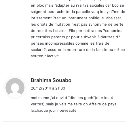
en bloc mais l’adapter au r?alit?s sociales car bcp se
saignent pour acheter la parcelle vu q le syst?me de
lotissement ?tait un instrument politique. abaisser
les droits de mutation n’est pas synonyme de perte
de recettes fiscales. Elle permettra des ?conomies
pr certains parents pr pour subvenir ? d’autres d?
penses incompressibles comme les frais de
scolarit?, assurer la nourriture de la famille ou m?me
soutenir l’activit
d
Brahima Souabo
i
26/12/2014 à 21:30
t
moi meme j'ai envi d "dire les gbeh"(dire les 4
verites),mais je vais me taire oh.Affaire de pays
:
la,chaque jour nouveaute