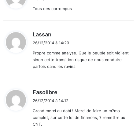
t
Tous des corrompus
:
d
Lassan
i
26/12/2014 à 14:29
t
Propre comme analyse. Que le peuple soit vigilent
sinon cette transition risque de nous conduire
:
parfois dans les ravins
d
Fasolibre
i
26/12/2014 à 14:12
t
Grand merci au dabi ! Merci de faire un m?mo
complet, sur cette loi de finances, ? remettre au
:
CNT.