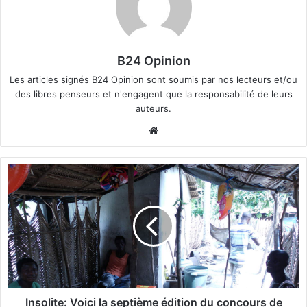
B24 Opinion
Les articles signés B24 Opinion sont soumis par nos lecteurs et/ou
des libres penseurs et n'engagent que la responsabilité de leurs
auteurs.
We
bsi
te
I
n
s
o
l
i
t
e
:
V
Insolite: Voici la septième édition du concours de