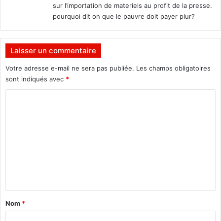
sur l’importation de materiels au profit de la presse.
:
pourquoi dit on que le pauvre doit payer plur?
Laisser un commentaire
Votre adresse e-mail ne sera pas publiée.
Les champs obligatoires
sont indiqués avec
*
C
o
m
m
e
n
t
a
Nom
*
i