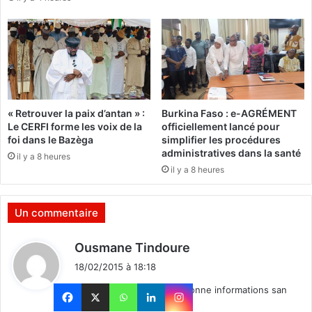
e
o
s
l
"
e
G
r
a
e
r
p
d
r
i
e
« Retrouver la paix d’antan » :
Burkina Faso : e-AGRÉMENT
e
n
Le CERFI forme les voix de la
officiellement lancé pour
n
d
foi dans le Bazèga
simplifier les procédures
s
s
administratives dans la santé
il y a 8 heures
d
e
il y a 8 heures
e
s
l
d
a
r
Un commentaire
d
o
é
i
d
Ousmane Tindoure
m
t
i
o
s
18/02/2015 à 18:18
t
c
Merci Burkina24 voil? de bonne informations san
r
politique
a
: