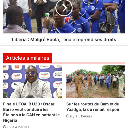
n
e
o
r
s
i
t
a
i
:
c
M
e
a
Liberia : Malgré Ebola, l'école reprend ses droits
t
l
p
g
r
r
Articles similaires
e
é
s
E
c
b
r
o
i
l
p
a
t
,
Finale UFOA-B U20 : Oscar
Sur les routes du Bam et du
i
l
Barro veut conduire les
Yaadga, là où renaît l’espoir
o
'
Étalons à la CAN en battant le
n
il y a 5 heures
é
Nigeria
d
c
il y a 4 heures