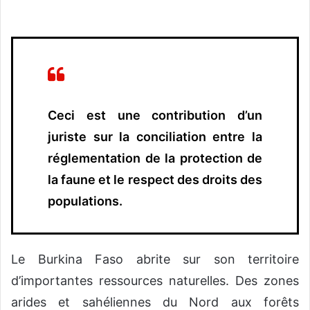
v
o
y
e
r
u
Ceci est une contribution d’un
n
c
juriste sur la conciliation entre la
o
réglementation de la protection de
u
la faune et le respect des droits des
r
populations.
r
i
e
l
Le Burkina Faso abrite sur son territoire
d’importantes ressources naturelles. Des zones
arides et sahéliennes du Nord aux forêts