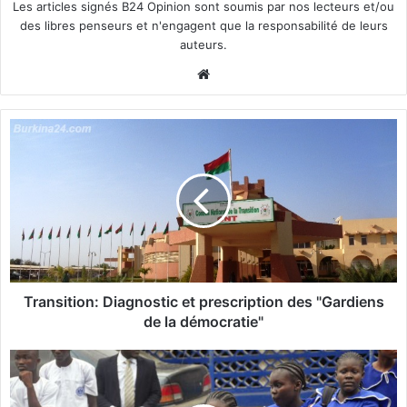
Les articles signés B24 Opinion sont soumis par nos lecteurs et/ou
des libres penseurs et n'engagent que la responsabilité de leurs
auteurs.
We
bsi
te
T
r
a
n
s
i
t
i
o
n
Transition: Diagnostic et prescription des "Gardiens
:
de la démocratie"
D
i
L
a
i
g
b