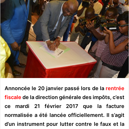
o
y
e
r
u
n
c
o
u
r
r
i
e
Annoncée le 20 janvier passé lors de la
rentrée
l
fiscale
de la direction générale des impôts, c’est
ce mardi 21 février 2017 que la facture
normalisée a été lancée officiellement. Il s’agit
d’un instrument pour lutter contre le faux et la