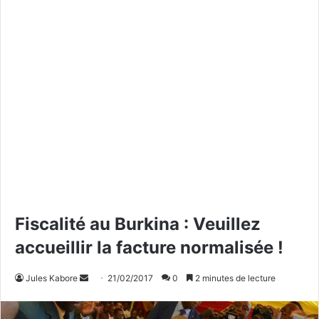
Fiscalité au Burkina : Veuillez
accueillir la facture normalisée !
Jules Kabore
E
21/02/2017
0
2 minutes de lecture
n
v