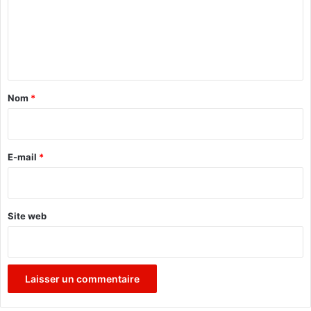
m
e
n
t
a
Nom
*
i
r
e
E-mail
*
*
Site web