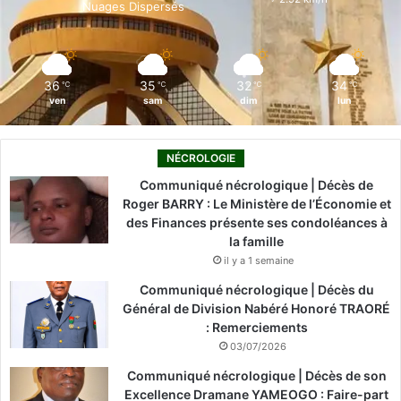
Nuages Dispersés
k
n
a
m
36
35
32
34
℃
℃
℃
℃
ven
sam
dim
lun
NÉCROLOGIE
Communiqué nécrologique | Décès de
Roger BARRY : Le Ministère de l’Économie et
des Finances présente ses condoléances à
la famille
il y a 1 semaine
Communiqué nécrologique | Décès du
Général de Division Nabéré Honoré TRAORÉ
: Remerciements
03/07/2026
Communiqué nécrologique | Décès de son
Excellence Dramane YAMEOGO : Faire-part