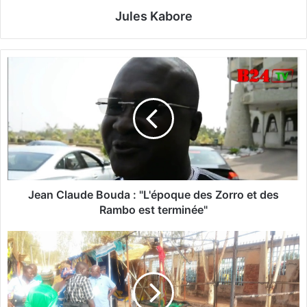
Jules Kabore
J
e
a
n
C
l
a
u
d
e
Jean Claude Bouda : "L'époque des Zorro et des
B
Rambo est terminée"
o
u
B
d
o
a
b
:
o
"