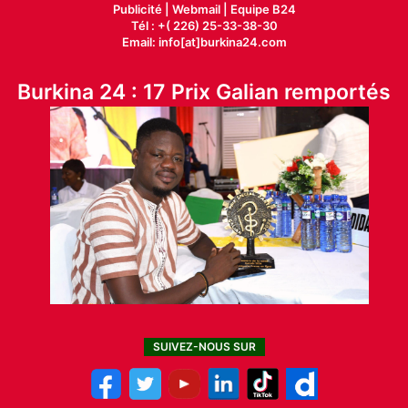
Publicité
|
Webmail |
Equipe B24
Tél : +( 226) 25-33-38-30
Email: info[at]burkina24.com
Burkina 24 : 17 Prix Galian remportés
SUIVEZ-NOUS SUR