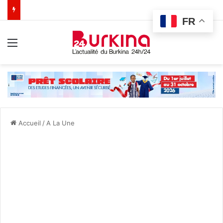
FR
Menu
Accueil
/
A La Une