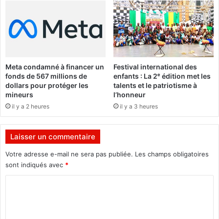
a
1
m
6
b
s
o
e
e
s
s
e
Meta condamné à financer un
Festival international des
t
n
fonds de 567 millions de
enfants : La 2ᵉ édition met les
t
t
dollars pour protéger les
talents et le patriotisme à
e
e
mineurs
l’honneur
r
n
il y a 2 heures
il y a 3 heures
m
t
i
o
n
u
Laisser un commentaire
é
b
e
l
Votre adresse e-mail ne sera pas publiée.
Les champs obligatoires
"
i
sont indiqués avec
*
é
C
s
o
m