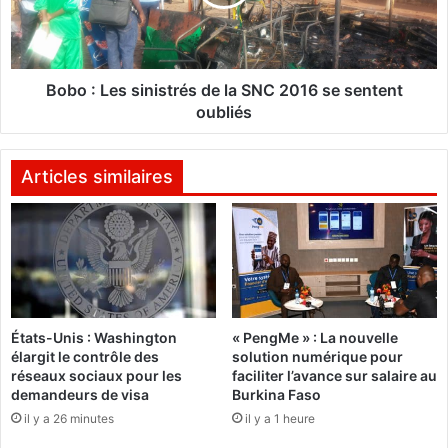
L
:
'
L
é
e
p
s
o
s
Bobo : Les sinistrés de la SNC 2016 se sentent
q
i
oubliés
u
n
e
i
d
s
Articles similaires
e
t
s
r
Z
é
o
s
r
d
r
e
o
l
États-Unis : Washington
« PengMe » : La nouvelle
e
a
élargit le contrôle des
solution numérique pour
t
S
réseaux sociaux pour les
faciliter l’avance sur salaire au
d
N
demandeurs de visa
Burkina Faso
e
C
il y a 26 minutes
il y a 1 heure
s
2
R
0