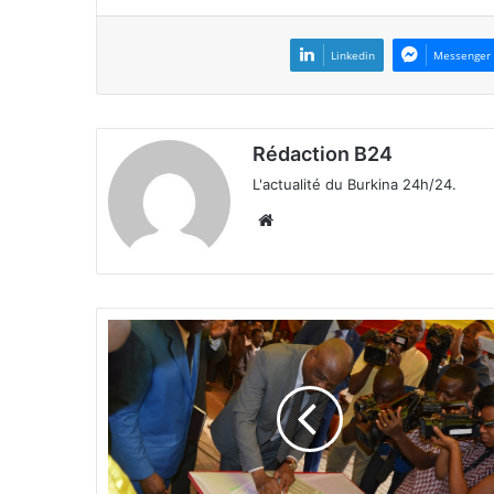
Linkedin
Messenger
Rédaction B24
L'actualité du Burkina 24h/24.
We
bsi
te
F
i
s
c
a
l
i
t