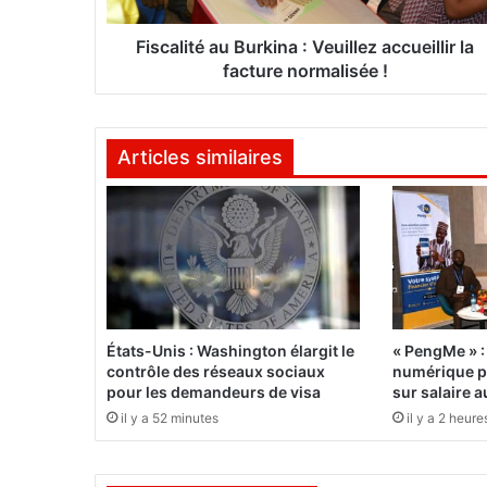
é
a
Fiscalité au Burkina : Veuillez accueillir la
u
facture normalisée !
B
u
r
Articles similaires
k
i
n
a
:
V
e
u
États-Unis : Washington élargit le
« PengMe » :
i
contrôle des réseaux sociaux
numérique po
l
pour les demandeurs de visa
sur salaire 
l
il y a 52 minutes
il y a 2 heure
e
z
a