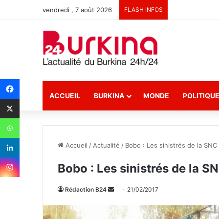
vendredi , 7 août 2026
FLASH INFOS
ACCUEIL
BURKINA
MONDE
POLITIQU
Accueil
/
Actualité
/
Bobo : Les sinistrés de la SNC
Bobo : Les sinistrés de la S
Rédaction B24
E
21/02/2017
n
v