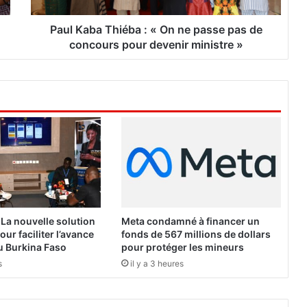
T
h
Paul Kaba Thiéba : « On ne passe pas de
i
concours pour devenir ministre »
é
b
a
:
«
O
n
n
e
p
a
s
 La nouvelle solution
Meta condamné à financer un
s
ur faciliter l’avance
fonds de 567 millions de dollars
e
au Burkina Faso
pour protéger les mineurs
p
s
il y a 3 heures
a
s
d