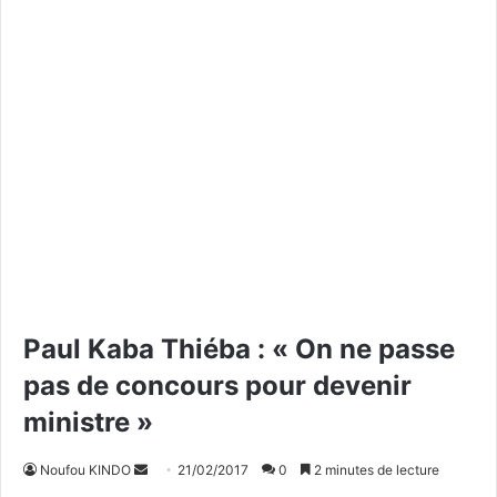
Paul Kaba Thiéba : « On ne passe
pas de concours pour devenir
ministre »
Noufou KINDO
E
21/02/2017
0
2 minutes de lecture
n