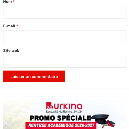
Nom
*
i
r
e
E-mail
*
*
Site web