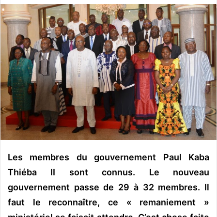
v
o
y
e
r
u
n
c
o
u
r
r
i
Les membres du gouvernement Paul Kaba
e
Thiéba II sont connus. Le nouveau
l
gouvernement passe de 29 à 32 membres. Il
faut le reconnaître, ce « remaniement »