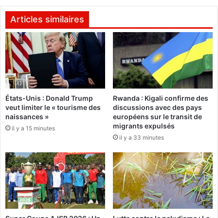
C
b
2
a
Articles similaires
0
:
1
"
6
J
s
e
e
n
s
e
e
s
États-Unis : Donald Trump
Rwanda : Kigali confirme des
n
u
veut limiter le « tourisme des
discussions avec des pays
t
i
naissances »
européens sur le transit de
e
s
migrants expulsés
il y a 15 minutes
n
p
il y a 33 minutes
t
a
o
s
u
u
b
n
l
d
i
e
é
m
s
i