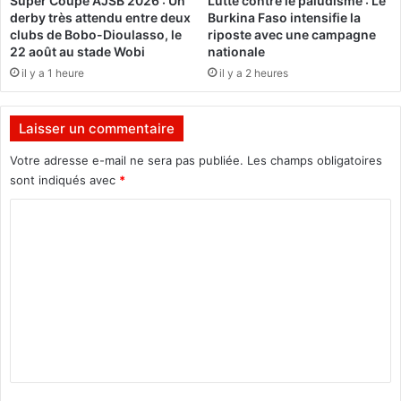
Super Coupe AJSB 2026 : Un
Lutte contre le paludisme : Le
-
derby très attendu entre deux
Burkina Faso intensifie la
P
clubs de Bobo-Dioulasso, le
riposte avec une campagne
r
22 août au stade Wobi
nationale
e
il y a 1 heure
il y a 2 heures
m
i
e
Laisser un commentaire
r
m
Votre adresse e-mail ne sera pas publiée.
Les champs obligatoires
i
sont indiqués avec
*
n
C
i
s
o
t
m
r
e
m
"
e
n
t
a