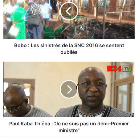
o
:
L
e
s
s
Bobo : Les sinistrés de la SNC 2016 se sentent
i
oubliés
n
i
P
s
a
t
u
r
l
é
K
s
a
d
b
e
a
l
T
a
h
Paul Kaba Thiéba : "Je ne suis pas un demi-Premier
S
i
ministre"
N
é