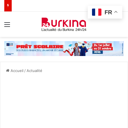
FR
Menu
Accueil
/
Actualité