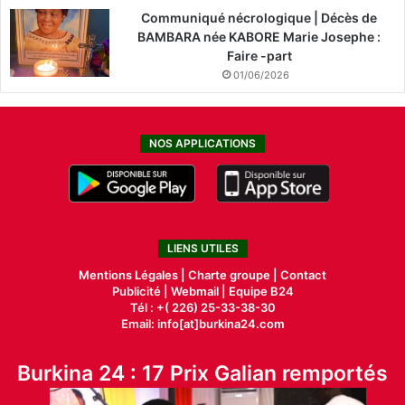
Communiqué nécrologique | Décès de
BAMBARA née KABORE Marie Josephe :
Faire -part
01/06/2026
NOS APPLICATIONS
LIENS UTILES
Mentions Légales |
Charte groupe |
Contact
Publicité
|
Webmail |
Equipe B24
Tél : +( 226) 25-33-38-30
Email: info[at]burkina24.com
Burkina 24 : 17 Prix Galian remportés