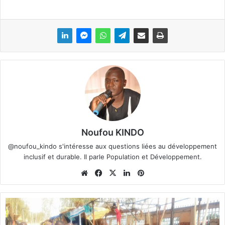
Noufou KINDO
@noufou_kindo s'intéresse aux questions liées au développement
inclusif et durable. Il parle Population et Développement.
We
Fa
X
Lin
Pin
bsi
ce
ke
ter
te
bo
din
est
B
ok
o
b