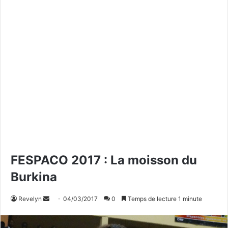
FESPACO 2017 : La moisson du
Burkina
Revelyn
E
04/03/2017
0
Temps de lecture 1 minute
n
v