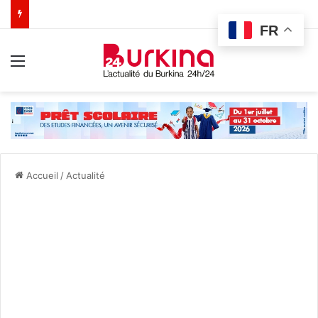
FR
Menu
Accueil
/
Actualité