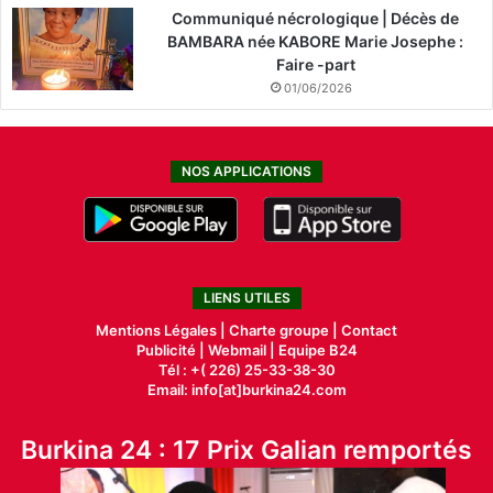
Communiqué nécrologique | Décès de
BAMBARA née KABORE Marie Josephe :
Faire -part
01/06/2026
NOS APPLICATIONS
LIENS UTILES
Mentions Légales |
Charte groupe |
Contact
Publicité
|
Webmail |
Equipe B24
Tél : +( 226) 25-33-38-30
Email: info[at]burkina24.com
Burkina 24 : 17 Prix Galian remportés