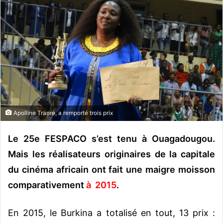
o
y
e
r
u
n
c
o
u
Apolline Traoré, a remporté trois prix
r
r
Le 25e FESPACO s’est tenu à Ouagadougou.
i
e
Mais les réalisateurs originaires de la capitale
l
du cinéma africain ont fait une maigre moisson
comparativement
à 2015
.
En 2015, le Burkina a totalisé en tout, 13 prix :