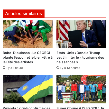
e
i
m
n
a
G
Articles similaires
i
o
2
m
0
i
1
s
7
,
E
:
t
Bobo-Dioulasso : Le CEGECI
États-Unis : Donald Trump
L
a
plante l’espoir et le bien-être à
veut limiter le « tourisme des
a
l
la Cité des artistes
naissances »
C
o
il y a 1 heure
il y a 13 heures
E
n
N
d
I
'
f
O
e
r
r
d
a
u
s
F
Rwanda : Kigali confirme des
Super Coupe AJSB 2026 : Un