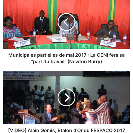
u
n
i
c
i
p
a
l
e
Municipales partielles de mai 2017 : La CENI fera sa
s
"part du travail" (Newton Barry)
p
a
[
r
V
t
I
i
D
e
E
l
O
l
]
e
A
s
l
d
a
[VIDEO] Alain Gomis, Etalon d'Or du FESPACO 2017