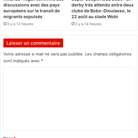
a
E
discussions avec des pays
derby très attendu entre deux
"
S
européens sur le transit de
clubs de Bobo-Dioulasso, le
p
P
migrants expulsés
22 août au stade Wobi
a
A
il y a 13 heures
il y a 14 heures
r
C
t
O
d
2
Laisser un commentaire
u
0
t
1
Votre adresse e-mail ne sera pas publiée.
Les champs obligatoires
r
7
sont indiqués avec
*
a
v
C
a
o
i
m
l
"
m
(
e
N
e
n
w
t
t
o
a