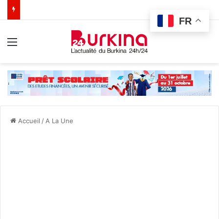
FR
Menu
Accueil
/
A La Une