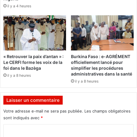
m
d
il y a 4 heures
p
é
e
b
n
r
s
i
é
l
e
l
s
e
p
d
« Retrouver la paix d’antan » :
Burkina Faso : e-AGRÉMENT
o
a
Le CERFI forme les voix de la
officiellement lancé pour
u
n
foi dans le Bazèga
simplifier les procédures
r
s
administratives dans la santé
il y a 8 heures
l
l
il y a 8 heures
e
e
u
c
r
h
Laisser un commentaire
m
a
é
m
Votre adresse e-mail ne sera pas publiée.
Les champs obligatoires
r
p
sont indiqués avec
*
i
i
t
C
o
e
n