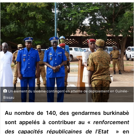
v
o
y
e
r
u
n
c
o
u
r
r
Un élément du sixième contingent en attente de déploiement en Guinée-
i
Bissau
e
l
Au nombre de 140, des gendarmes burkinabè
sont appelés à contribuer au «
renforcement
des capacités républicaines de l’Etat
» en