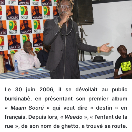
o
y
e
r
u
n
c
o
u
r
r
i
Le 30 juin 2006, il se dévoilait au public
e
l
burkinabè, en présentant son premier album
« Maam Sooré »
qui veut dire « destin » en
français. Depuis lors, «
Weedo
», « l’enfant de la
rue », de son nom de ghetto, a trouvé sa route.