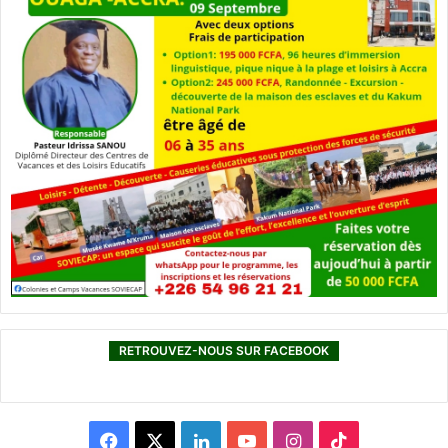
RETROUVEZ-NOUS SUR FACEBOOK
F
X
L
Y
I
T