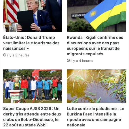
r
m
,
i
i
l
l
i
f
a
a
l
États-Unis : Donald Trump
Rwanda : Kigali confirme des
u
e
veut limiter le « tourisme des
discussions avec des pays
t
naissances »
européens sur le transit de
s
d
migrants expulsés
il y a 3 heures
o
a
il y a 4 heures
r
n
t
s
i
l
r
a
d
r
e
é
s
g
c
i
Super Coupe AJSB 2026 : Un
Lutte contre le paludisme : Le
r
o
derby très attendu entre deux
Burkina Faso intensifie la
o
n
clubs de Bobo-Dioulasso, le
riposte avec une campagne
y
d
22 août au stade Wobi
nationale
a
u