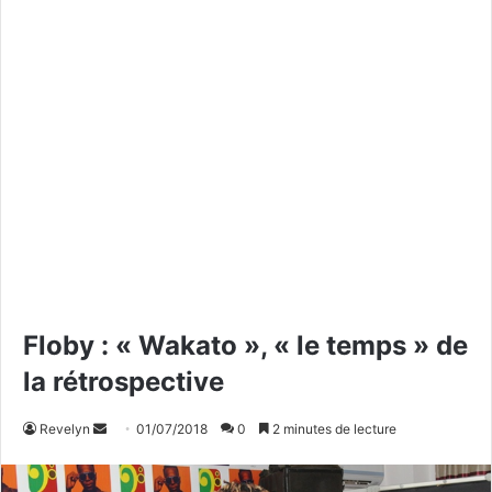
Floby : « Wakato », « le temps » de
la rétrospective
Revelyn
E
01/07/2018
0
2 minutes de lecture
n
v