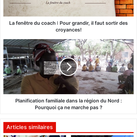
t
r
e
d
La fenêtre du coach ǀ Pour grandir, il faut sortir des
u
croyances!
c
o
P
a
l
c
a
h
n
ǀ
i
P
f
o
i
u
c
r
a
g
t
Planification familiale dans la région du Nord :
r
i
Pourquoi ça ne marche pas ?
a
o
n
n
d
f
Articles similaires
i
a