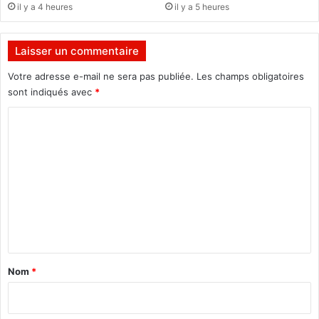
il y a 4 heures
il y a 5 heures
n
N
c
o
e
r
Laisser un commentaire
s
d
!
:
Votre adresse e-mail ne sera pas publiée.
Les champs obligatoires
P
sont indiqués avec
*
o
C
u
r
o
q
m
u
o
m
i
e
ç
a
n
n
t
e
a
m
Nom
*
a
i
r
r
c