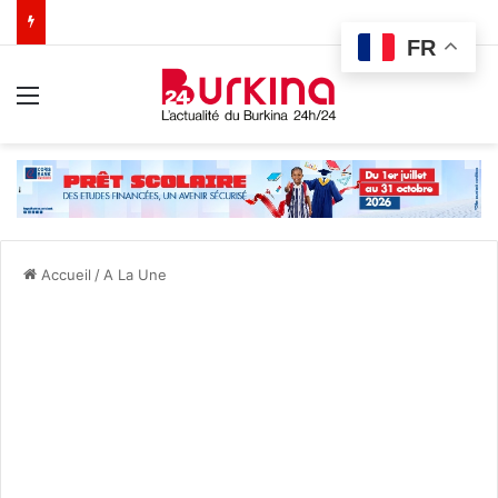
FR
Menu
Accueil
/
A La Une