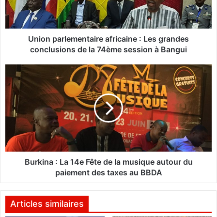
a
r
l
e
Union parlementaire africaine : Les grandes
m
conclusions de la 74ème session à Bangui
e
n
B
t
u
a
r
i
k
r
i
e
n
a
a
f
:
r
L
i
a
Burkina : La 14e Fête de la musique autour du
c
1
paiement des taxes au BBDA
a
4
i
e
n
F
Articles similaires
e
ê