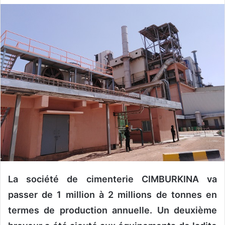
v
o
y
e
r
u
n
c
o
u
r
r
i
e
La société de cimenterie CIMBURKINA va
l
passer de 1 million à 2 millions de tonnes en
termes de production annuelle. Un deuxième