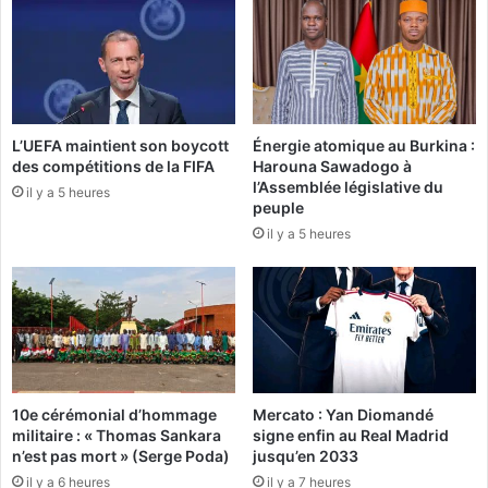
:
t
L
e
e
d
s
e
g
l
r
a
L’UEFA maintient son boycott
Énergie atomique au Burkina :
a
m
des compétitions de la FIFA
Harouna Sawadogo à
n
u
l’Assemblée législative du
d
il y a 5 heures
s
peuple
e
i
il y a 5 heures
s
q
c
u
o
e
n
a
c
u
l
t
u
o
s
u
10e cérémonial d’hommage
Mercato : Yan Diomandé
i
r
militaire : « Thomas Sankara
signe enfin au Real Madrid
o
d
n’est pas mort » (Serge Poda)
jusqu’en 2033
n
u
il y a 6 heures
il y a 7 heures