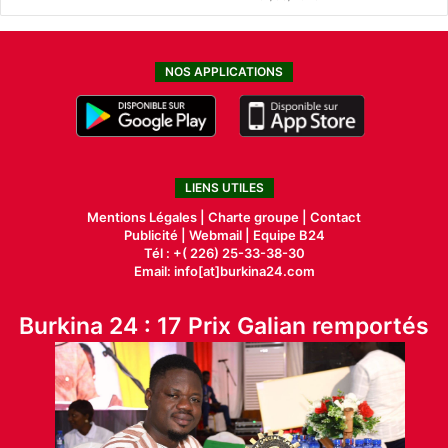
NOS APPLICATIONS
LIENS UTILES
Mentions Légales |
Charte groupe |
Contact
Publicité
|
Webmail |
Equipe B24
Tél : +( 226) 25-33-38-30
Email: info[at]burkina24.com
Burkina 24 : 17 Prix Galian remportés