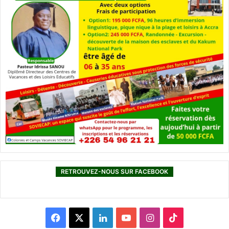
RETROUVEZ-NOUS SUR FACEBOOK
F
X
L
Y
I
T