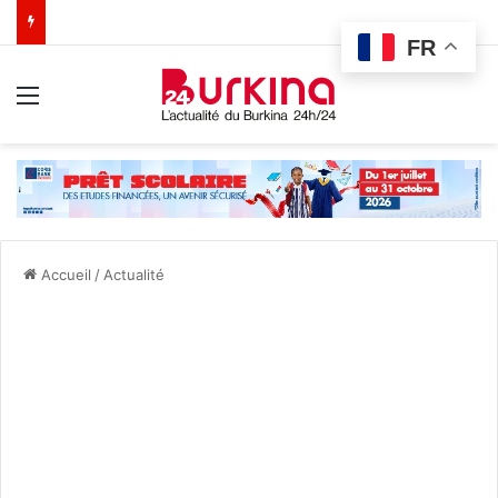
FR
Menu
Accueil
/
Actualité