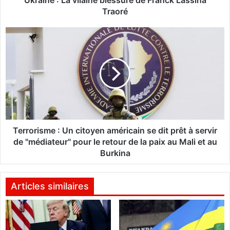
Ukraine : La vilaine blessure de Franck Lassina
v
Traoré
i
l
T
a
e
i
r
n
r
e
o
b
r
l
i
e
s
s
m
s
e
Terrorisme : Un citoyen américain se dit prêt à servir
u
:
de "médiateur" pour le retour de la paix au Mali et au
r
U
Burkina
e
n
d
c
e
i
Articles similaires
F
t
r
o
a
y
n
e