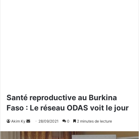
Santé reproductive au Burkina
Faso : Le réseau ODAS voit le jour
Akim Ky
E
28/09/2021
0
2 minutes de lecture
n
v