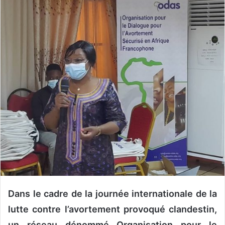
o
y
e
r
u
n
c
o
u
r
r
i
e
l
Dans le cadre de la journée internationale de la
lutte contre l’avortement provoqué clandestin,
un réseau dénommé Organisation pour le