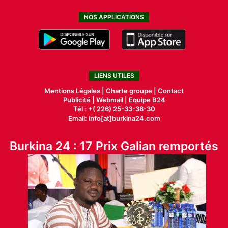
NOS APPLICATIONS
LIENS UTILES
Mentions Légales |
Charte groupe |
Contact
Publicité
|
Webmail |
Equipe B24
Tél : +( 226) 25-33-38-30
Email: info[at]burkina24.com
Burkina 24 : 17 Prix Galian remportés