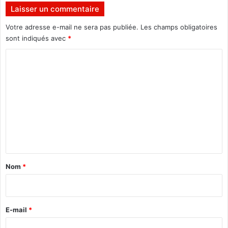
e
Laisser un commentaire
r
v
Votre adresse e-mail ne sera pas publiée.
Les champs obligatoires
i
sont indiqués avec
*
r
C
d
e
o
"
m
m
é
m
d
e
i
a
n
t
t
e
a
u
Nom
*
r
i
"
r
p
o
e
E-mail
*
u
*