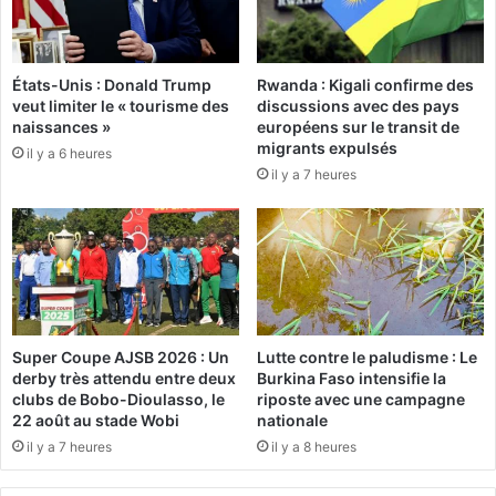
c
n
k
a
L
m
a
États-Unis : Donald Trump
Rwanda : Kigali confirme des
é
veut limiter le « tourisme des
discussions avec des pays
s
r
naissances »
européens sur le transit de
s
i
migrants expulsés
i
il y a 6 heures
c
il y a 7 heures
n
a
a
i
T
n
r
s
a
e
o
d
r
i
é
t
Super Coupe AJSB 2026 : Un
Lutte contre le paludisme : Le
p
derby très attendu entre deux
Burkina Faso intensifie la
r
clubs de Bobo-Dioulasso, le
riposte avec une campagne
ê
22 août au stade Wobi
nationale
t
il y a 7 heures
il y a 8 heures
à
s