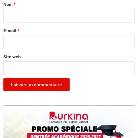
a
Nom
*
i
r
e
E-mail
*
*
Site web