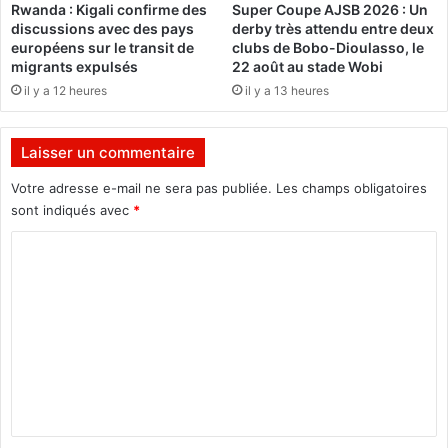
Rwanda : Kigali confirme des
Super Coupe AJSB 2026 : Un
o
n
discussions avec des pays
derby très attendu entre deux
u
s
européens sur le transit de
clubs de Bobo-Dioulasso, le
r
d
migrants expulsés
22 août au stade Wobi
m
e
il y a 12 heures
il y a 13 heures
o
F
b
C
i
F
Laisser un commentaire
l
A
i
à
Votre adresse e-mail ne sera pas publiée.
Les champs obligatoires
s
I
sont indiqués avec
*
e
r
r
o
C
l
n
o
e
B
m
p
i
e
b
m
u
y
e
p
l
n
e
t