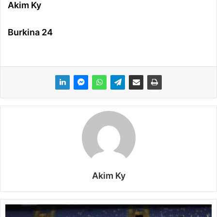
Akim Ky
Burkina 24
Akim Ky
É