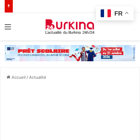
FR
Menu
Accueil
/
Actualité