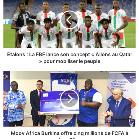
t
a
l
o
n
s
:
L
a
Étalons : La FBF lance son concept « Allons au Qatar
F
» pour mobiliser le peuple
B
F
M
l
o
a
o
n
v
c
A
e
f
s
r
o
i
n
c
c
a
Moov Africa Burkina offre cinq millions de FCFA à
o