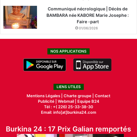
Communiqué nécrologique | Décès de
BAMBARA née KABORE Marie Josephe :
Faire -part
01/06/2026
NOS APPLICATIONS
LIENS UTILES
Mentions Légales |
Charte groupe |
Contact
Publicité
|
Webmail |
Equipe B24
Tél : +( 226) 25-33-38-30
Email: info[at]burkina24.com
Burkina 24 : 17 Prix Galian remportés