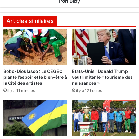
B
Iron Biby
n
u
c
r
e
k
Articles similaires
p
i
t
n
«
a
A
o
l
f
l
f
o
r
Bobo-Dioulasso : Le CEGECI
États-Unis : Donald Trump
n
e
plante l’espoir et le bien-être à
veut limiter le « tourisme des
s
c
la Cité des artistes
naissances »
a
i
il y a 11 minutes
il y a 12 heures
u
n
Q
q
a
m
t
i
a
l
r
l
»
i
p
o