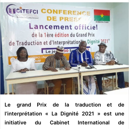
v
o
y
e
r
u
n
c
o
u
r
r
i
e
l
Le grand Prix de la traduction et de
l’interprétation « La Dignité 2021 » est une
initiative du Cabinet International de