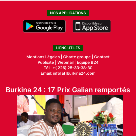
NOS APPLICATIONS
LIENS UTILES
Mentions Légales |
Charte groupe |
Contact
Publicité
|
Webmail |
Equipe B24
Tél : +( 226) 25-33-38-30
Email: info[at]burkina24.com
Burkina 24 : 17 Prix Galian remportés