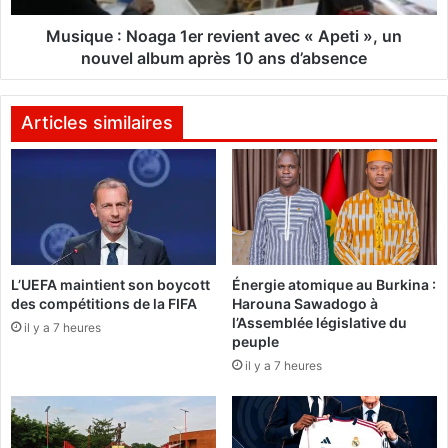
r
:
t
N
Musique : Noaga 1er revient avec « Apeti », un
e
o
nouvel album après 10 ans d’absence
r
a
d
g
e
a
Articles similaires
s
1
G
e
r
r
a
r
m
e
m
v
y
i
L’UEFA maintient son boycott
Énergie atomique au Burkina :
A
e
des compétitions de la FIFA
Harouna Sawadogo à
w
n
l’Assemblée législative du
a
il y a 7 heures
t
peuple
r
a
il y a 7 heures
d
v
s
e
a
c
u
«