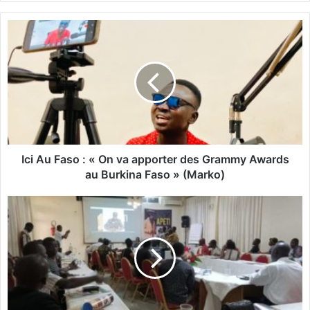
bsi
te
I
c
i
A
u
F
a
s
o
:
Ici Au Faso : « On va apporter des Grammy Awards
«
au Burkina Faso » (Marko)
O
M
n
u
v
s
a
i
a
q
p
u
p
e
o