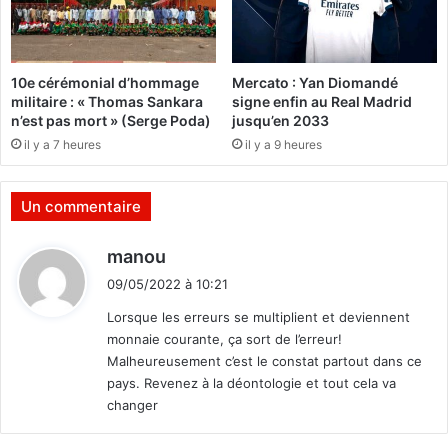
B
u
A
r
p
k
e
10e cérémonial d’hommage
Mercato : Yan Diomandé
i
t
militaire : « Thomas Sankara
signe enfin au Real Madrid
n
i
n’est pas mort » (Serge Poda)
jusqu’en 2033
a
il y a 7 heures
il y a 9 heures
F
»
a
,
s
u
Un commentaire
o
n
n
d
manou
»
o
i
(
u
09/05/2022 à 10:21
M
t
v
Lorsque les erreurs se multiplient et deviennent
a
e
monnaie courante, ça sort de l’erreur!
r
l
:
k
Malheureusement c’est le constat partout dans ce
a
o
pays. Revenez à la déontologie et tout cela va
l
)
b
changer
u
m