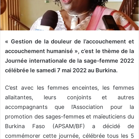
n
c
o
u
r
r
« Gestion de la douleur de l’accouchement et
i
accouchement humanisé », c’est le thème de la
e
Journée internationale de la sage-femme 2022
l
célébrée le samedi 7 mai 2022 au Burkina.
C’est avec les femmes enceintes, les femmes
allaitantes, leurs conjoints et autres
accompagnants que l’Association pour la
promotion des sages-femmes et maïeuticiens du
Burkina Faso (APSAM/BF) a décidé de
commémorer cette journée, célébrée tous les 5