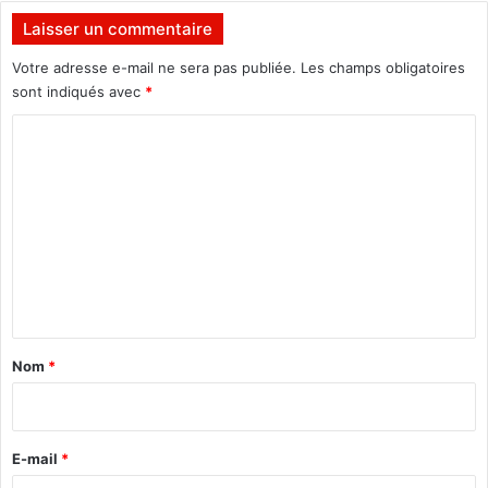
a
Laisser un commentaire
p
r
Votre adresse e-mail ne sera pas publiée.
Les champs obligatoires
è
sont indiqués avec
*
s
C
1
0
o
a
m
n
s
m
d
e
’
n
a
b
t
s
a
e
Nom
*
n
i
c
r
e
e
E-mail
*