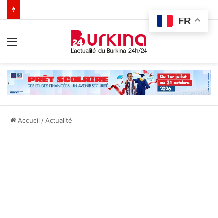
FR
Menu
Accueil
/
Actualité