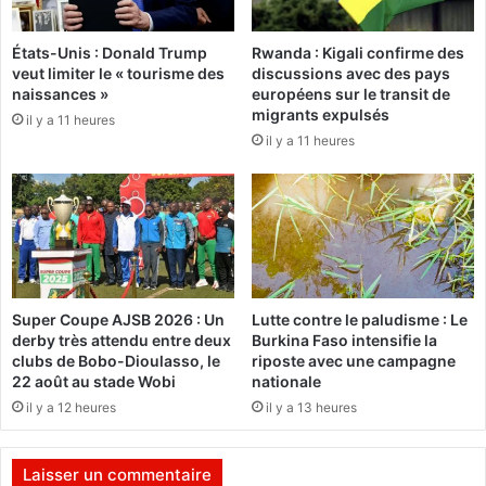
d
e
:
États-Unis : Donald Trump
Rwanda : Kigali confirme des
r
«
veut limiter le « tourisme des
discussions avec des pays
e
naissances »
européens sur le transit de
c
U
migrants expulsés
il y a 11 heures
e
n
il y a 11 heures
t
t
t
r
e
a
p
v
o
a
u
i
r
l
l
d
Super Coupe AJSB 2026 : Un
Lutte contre le paludisme : Le
a
e
derby très attendu entre deux
Burkina Faso intensifie la
L
f
clubs de Bobo-Dioulasso, le
riposte avec une campagne
i
o
22 août au stade Wobi
nationale
g
n
il y a 12 heures
il y a 13 heures
u
d
e
e
1
s
Laisser un commentaire
L