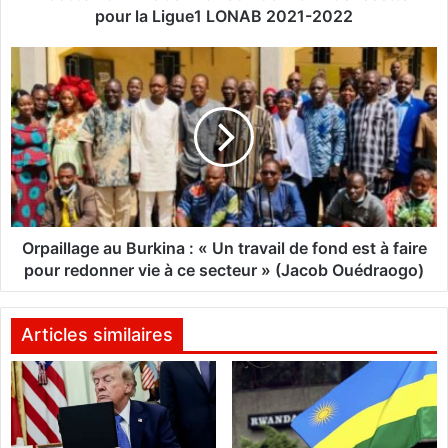
r
pour la Ligue1 LONAB 2021-2022
k
i
O
n
r
a
p
b
a
è
i
l
:
l
7
a
6
g
1
e
Orpaillage au Burkina : « Un travail de fond est à faire
3
a
pour redonner vie à ce secteur » (Jacob Ouédraogo)
9
u
2
B
9
u
Articles similaires
6
r
F
k
C
i
F
n
A
a