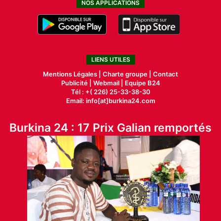
NOS APPLICATIONS
LIENS UTILES
Mentions Légales |
Charte groupe |
Contact
Publicité
|
Webmail |
Equipe B24
Tél : +( 226) 25-33-38-30
Email: info[at]burkina24.com
Burkina 24 : 17 Prix Galian remportés