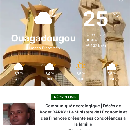
e
k
T
t
T
25
℃
b
e
u
a
o
o
d
b
g
k
Ouagadougou
33º - 25º
81%
o
i
e
r
1.27 km/h
Nuages Dispersés
k
n
a
m
33
34
35
35
℃
℃
℃
℃
dim
lun
mar
mer
NÉCROLOGIE
Communiqué nécrologique | Décès de
Roger BARRY : Le Ministère de l’Économie et
des Finances présente ses condoléances à
la famille