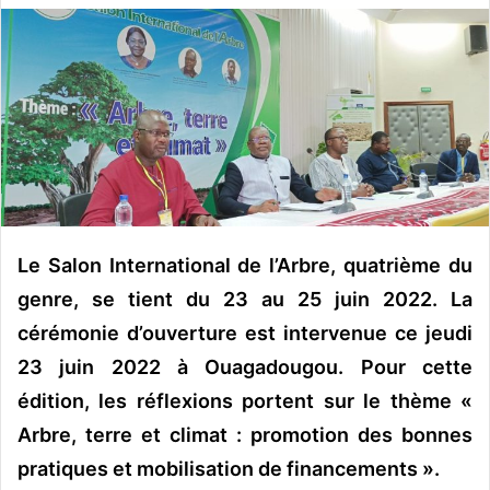
v
o
y
e
r
u
n
c
o
u
Le Salon International de l’Arbre, quatrième du
r
genre, se tient du 23 au 25 juin 2022. La
r
cérémonie d’ouverture est intervenue ce jeudi
i
23 juin 2022 à Ouagadougou. Pour cette
e
l
édition, les réflexions portent sur le thème «
Arbre, terre et climat : promotion des bonnes
pratiques et mobilisation de financements ».