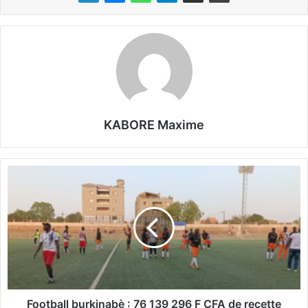
KABORE Maxime
F
o
o
t
b
a
l
l
b
u
Football burkinabè : 76 139 296 F CFA de recette