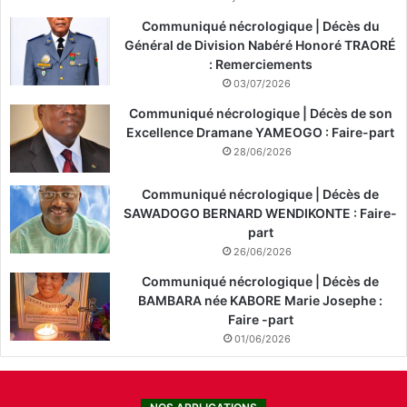
n
Communiqué nécrologique | Décès du
é
Général de Division Nabéré Honoré TRAORÉ
r
: Remerciements
a
03/07/2026
l
Communiqué nécrologique | Décès de son
Excellence Dramane YAMEOGO : Faire-part
28/06/2026
Communiqué nécrologique | Décès de
SAWADOGO BERNARD WENDIKONTE : Faire-
part
26/06/2026
Communiqué nécrologique | Décès de
BAMBARA née KABORE Marie Josephe :
Faire -part
01/06/2026