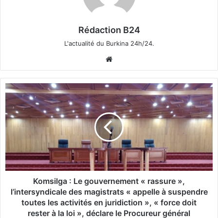
Rédaction B24
L'actualité du Burkina 24h/24.
We
bsi
te
K
o
m
s
i
l
g
a
:
L
Komsilga : Le gouvernement « rassure »,
e
l’intersyndicale des magistrats « appelle à suspendre
g
toutes les activités en juridiction », « force doit
o
rester à la loi », déclare le Procureur général