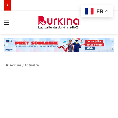
FR
Menu
Accueil
/
Actualité