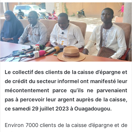
v
o
y
e
r
u
n
c
o
u
Le collectif des clients de la caisse d’épargne et
r
de crédit du secteur informel ont manifesté leur
r
mécontentement parce qu’ils ne parvenaient
i
pas à percevoir leur argent auprès de la caisse,
e
l
ce samedi 29 juillet 2023 à Ouagadougou.
Environ 7000 clients de la caisse d’épargne et de