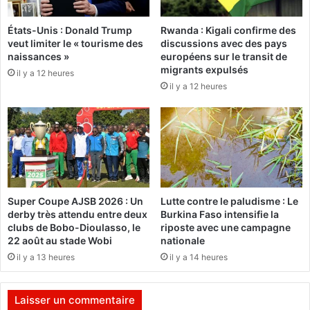
L
l
e
’
États-Unis : Donald Trump
Rwanda : Kigali confirme des
m
i
veut limiter le « tourisme des
discussions avec des pays
i
naissances »
européens sur le transit de
n
n
migrants expulsés
t
il y a 12 heures
i
e
il y a 12 heures
s
r
t
s
r
y
e
n
R
d
o
i
g
c
e
Super Coupe AJSB 2026 : Un
Lutte contre le paludisme : Le
a
r
derby très attendu entre deux
Burkina Faso intensifie la
l
B
clubs de Bobo-Dioulasso, le
riposte avec une campagne
e
a
22 août au stade Wobi
nationale
d
r
il y a 13 heures
il y a 14 heures
e
o
s
v
m
i
Laisser un commentaire
a
s