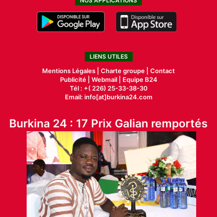
NOS APPLICATIONS
LIENS UTILES
Mentions Légales |
Charte groupe |
Contact
Publicité
|
Webmail |
Equipe B24
Tél : +( 226) 25-33-38-30
Email: info[at]burkina24.com
Burkina 24 : 17 Prix Galian remportés