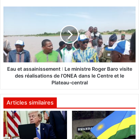
u
v
E
e
a
r
u
n
e
e
t
m
a
e
s
n
s
t
a
«
i
Eau et assainissement : Le ministre Roger Baro visite
n
des réalisations de l’ONEA dans le Centre et le
r
i
Plateau-central
a
s
s
s
s
e
Articles similaires
u
m
r
e
e
n
t
»
:
,