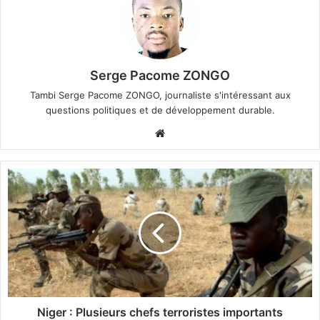
Serge Pacome ZONGO
Tambi Serge Pacome ZONGO, journaliste s'intéressant aux
questions politiques et de développement durable.
We
bsi
te
N
i
g
e
r
:
P
l
u
s
Niger : Plusieurs chefs terroristes importants