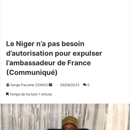
Le Niger n’a pas besoin
d’autorisation pour expulser
l’ambassadeur de France
(Communiqué)
Serge Pacome ZONGO
E
26/08/2023
0
n
Temps de lecture 1 minute
v
o
y
e
r