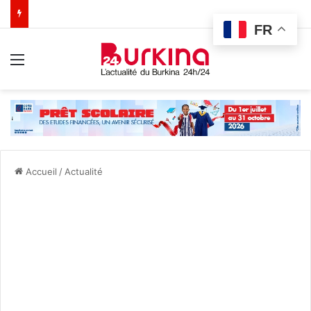
FR
Menu
Accueil
/
Actualité