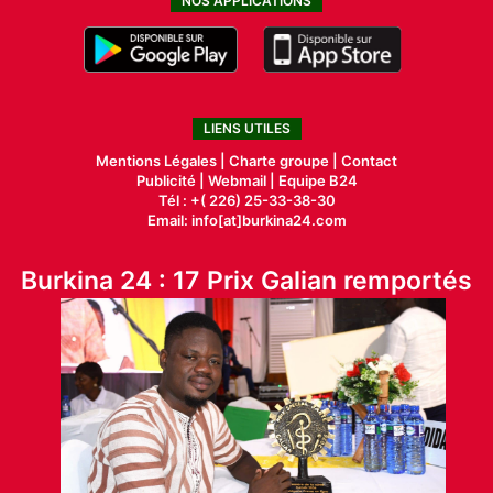
NOS APPLICATIONS
LIENS UTILES
Mentions Légales |
Charte groupe |
Contact
Publicité
|
Webmail |
Equipe B24
Tél : +( 226) 25-33-38-30
Email: info[at]burkina24.com
Burkina 24 : 17 Prix Galian remportés