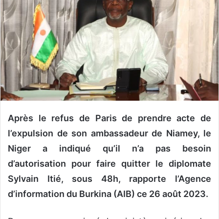
u
n
c
o
u
r
r
i
e
l
Après le refus de Paris de prendre acte de
l’expulsion de son ambassadeur de Niamey, le
Niger a indiqué qu’il n’a pas besoin
d’autorisation pour faire quitter le diplomate
Sylvain Itié, sous 48h, rapporte l’Agence
d’information du Burkina (AIB) ce 26 août 2023.