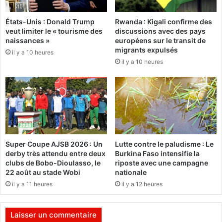
i
i
m
B
États-Unis : Donald Trump
Rwanda : Kigali confirme des
p
o
veut limiter le « tourisme des
discussions avec des pays
o
n
naissances »
européens sur le transit de
r
g
migrants expulsés
il y a 10 heures
t
o
il y a 10 heures
a
O
n
n
t
d
s
i
n
m
e
b
u
a
t
e
Super Coupe AJSB 2026 : Un
Lutte contre le paludisme : Le
r
n
derby très attendu entre deux
Burkina Faso intensifie la
a
l
clubs de Bobo-Dioulasso, le
riposte avec une campagne
l
i
22 août au stade Wobi
nationale
i
c
il y a 11 heures
il y a 12 heures
s
e
é
p
s
o
Laisser un commentaire
(
u