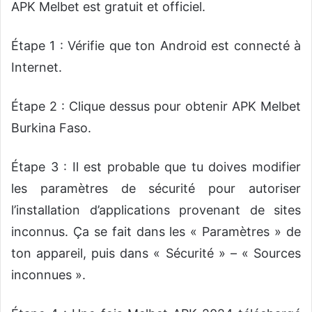
APK Melbet est gratuit et officiel.
Étape 1 : Vérifie que ton Android est connecté à
Internet.
Étape 2 : Clique dessus pour obtenir APK Melbet
Burkina Faso.
Étape 3 : Il est probable que tu doives modifier
les paramètres de sécurité pour autoriser
l’installation d’applications provenant de sites
inconnus. Ça se fait dans les « Paramètres » de
ton appareil, puis dans « Sécurité » – « Sources
inconnues ».