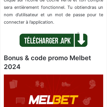
sera entièrement fonctionnel. Tu obtiendras un
nom d’utilisateur et un mot de passe pour te
connecter à l’application.
Bonus & code promo Melbet
2024