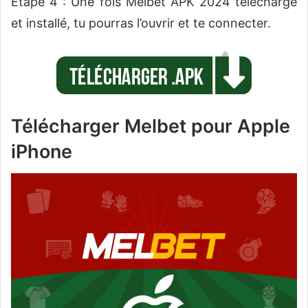
Étape 4 : Une fois Melbet APK 2024 téléchargé
et installé, tu pourras l’ouvrir et te connecter.
Télécharger Melbet pour Apple
iPhone