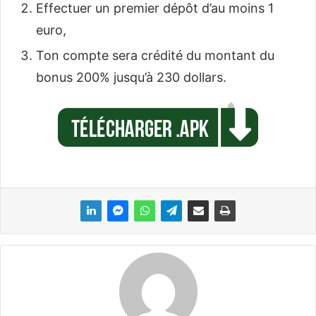
Effectuer un premier dépôt d’au moins 1
euro,
Ton compte sera crédité du montant du
bonus 200% jusqu’à 230 dollars.