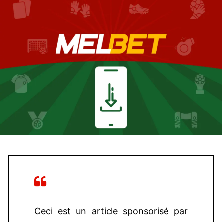
o
y
e
r
u
n
c
o
u
r
r
i
e
l
Ceci est un article sponsorisé par