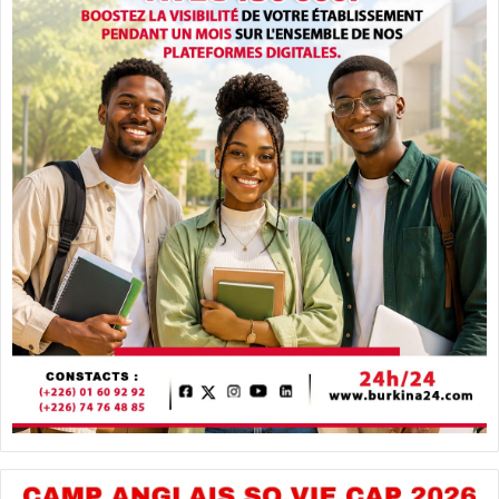
r
t
a
è
n
m
c
e
e
d
a
e
u
s
t
a
o
n
e
t
n
é
q
a
u
u
e
B
l
u
q
r
u
k
e
i
s
n
c
a
l