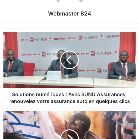
Webmaster B24
S
o
l
u
t
i
o
n
s
n
Solutions numériques : Avec SUNU Assurances,
u
renouvelez votre assurance auto en quelques clics
m
é
T
r
r
i
i
q
b