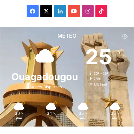
F
X
L
Y
I
T
a
i
o
n
i
c
n
u
s
k
MÉTÉO
e
k
T
t
T
25
℃
b
e
u
a
o
o
d
b
g
k
Ouagadougou
30º - 25º
78%
o
i
e
r
1.18 km/h
Nuages Dispersés
k
n
a
m
30
34
35
35
℃
℃
℃
℃
dim
lun
mar
mer