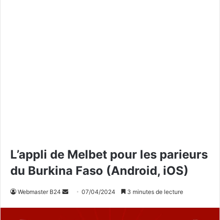
L’appli de Melbet pour les parieurs
du Burkina Faso (Android, iOS)
Webmaster B24
E
07/04/2024
3 minutes de lecture
n
v