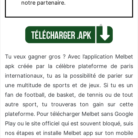
notre partenaire.
Tu veux gagner gros ? Avec l’application Melbet
apk créée par la célèbre plateforme de paris
internationaux, tu as la possibilité de parier sur
une multitude de sports et de jeux. Si tu es un
fan de football, de basket, de tennis ou de tout
autre sport, tu trouveras ton gain sur cette
plateforme. Pour télécharger Melbet sans Google
Play ou le site officiel qui est souvent bloqué, suis
nos étapes et installe Melbet app sur ton mobile