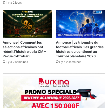
il y a 2 jours
s
x
,
e
r
s
e
p
n
o
o
u
u
r
v
a
Annonce | Comment les
Annonce | Le triomphe du
e
m
sélections africaines ont
football africain : les grandes
l
é
réécrit l’histoire de la CM –
histoires du continent au
e
l
Revue d’AfroPari
Tournoi planétaire 2026
z
i
il y a 2 semaines
il y a 2 semaines
v
o
o
r
t
e
r
r
e
l
a
e
s
s
s
y
u
s