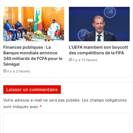
c
U
r
n
a
i
q
e
u
s
a
a
n
u
Finances publiques : La
L’UEFA maintient son boycott
t
B
Banque mondiale annonce
des compétitions de la FIFA
!
u
340 milliards de FCFA pour le
il y a 15 heures
r
Sénégal
k
il y a 2 heures
i
n
a
Laisser un commentaire
F
a
Votre adresse e-mail ne sera pas publiée.
Les champs obligatoires
s
sont indiqués avec
*
o
C
a
p
o
p