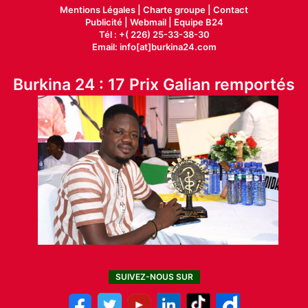
Mentions Légales |
Charte groupe |
Contact
Publicité
|
Webmail |
Equipe B24
Tél : +( 226) 25-33-38-30
Email: info[at]burkina24.com
Burkina 24 : 17 Prix Galian remportés
SUIVEZ-NOUS SUR