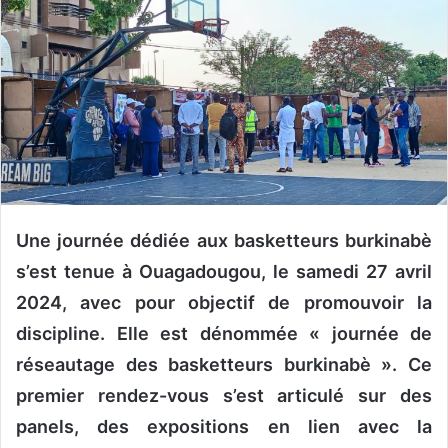
v
o
y
e
r
u
n
c
o
u
Une journée dédiée aux basketteurs burkinabè
r
r
s’est tenue à Ouagadougou, le samedi 27 avril
i
2024, avec pour objectif de promouvoir la
e
discipline. Elle est dénommée « journée de
l
réseautage des basketteurs burkinabè ». Ce
premier rendez-vous s’est articulé sur des
panels, des expositions en lien avec la