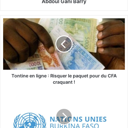
Abdoul Gani Barry
T
o
n
t
i
n
e
e
n
l
Tontine en ligne : Risquer le paquet pour du CFA
i
craquant !
g
n
2
e
1
e
:
E
R
d
i
i