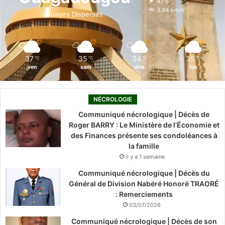
47%
o
i
e
r
3.94 km/h
Nuages Dispersés
k
n
a
m
37
35
34
35
℃
℃
℃
℃
ven
sam
dim
lun
NÉCROLOGIE
Communiqué nécrologique | Décès de
Roger BARRY : Le Ministère de l’Économie et
des Finances présente ses condoléances à
la famille
il y a 1 semaine
Communiqué nécrologique | Décès du
Général de Division Nabéré Honoré TRAORÉ
: Remerciements
03/07/2026
Communiqué nécrologique | Décès de son