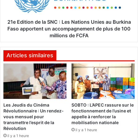
s
t
q
i
u
o
e
n
21e Edition de la SNC : Les Nations Unies au Burkina
r
d
Faso apportent un accompagnement de plus de 100
l
e
millions de FCFA
e
l
p
a
a
S
Articles similaires
q
N
u
C
e
:
t
L
p
e
o
s
u
N
r
Les Jeudis du Cinéma
SOBTO : L’APEC rassure sur le
a
Révolutionnaire : Un rendez-
fonctionnement de l’usine et
d
t
vous mensuel pour
appelle à renforcer la
u
i
transmettre l’esprit de la
mobilisation nationale
C
o
Révolution
il y a 1 heure
F
n
il y a 1 heure
A
s