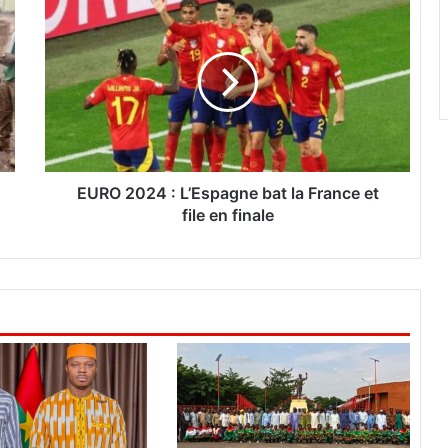
E
U
R
O
2
0
2
4
:
L
EURO 2024 : L’Espagne bat la France et
’
file en finale
E
s
p
a
g
n
e
b
a
t
l