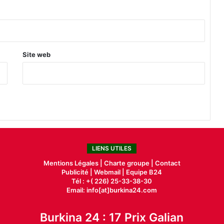
Site web
LIENS UTILES
Mentions Légales |
Charte groupe |
Contact
Publicité
|
Webmail |
Equipe B24
Tél : +( 226) 25-33-38-30
Email: info[at]burkina24.com
Burkina 24 : 17 Prix Galian