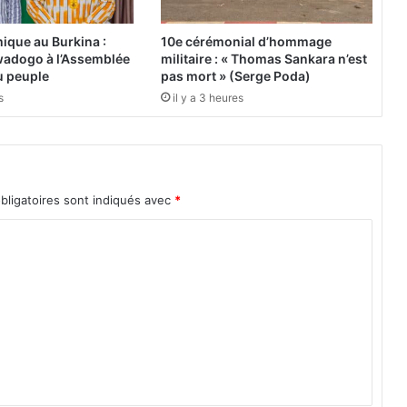
a
F
ique au Burkina :
10e cérémonial d’hommage
r
adogo à l’Assemblée
militaire : « Thomas Sankara n’est
a
du peuple
pas mort » (Serge Poda)
n
s
il y a 3 heures
c
e
e
t
f
bligatoires sont indiqués avec
*
i
l
e
e
n
f
i
n
a
l
e