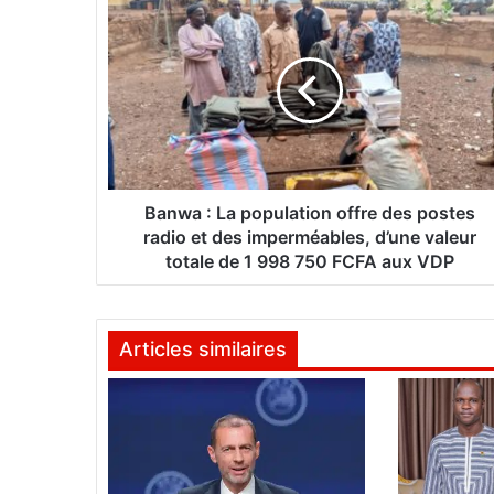
B
a
n
w
a
:
L
a
p
Banwa : La population offre des postes
o
radio et des imperméables, d’une valeur
p
totale de 1 998 750 FCFA aux VDP
u
l
a
Articles similaires
t
i
o
n
o
f
f