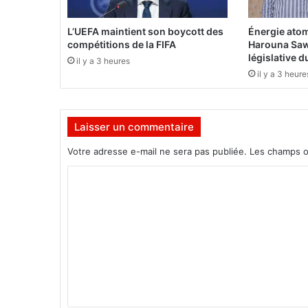
r
e
L’UEFA maintient son boycott des
Énergie atom
d
compétitions de la FIFA
Harouna Saw
e
législative 
il y a 3 heures
s
il y a 3 heure
p
o
s
Laisser un commentaire
t
e
Votre adresse e-mail ne sera pas publiée.
Les champs o
s
r
C
a
o
d
i
m
o
m
e
t
e
d
n
e
s
t