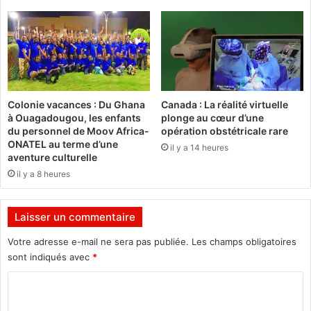
i
M
c
o
a
o
l
v
d
H
u
o
c
l
Colonie vacances : Du Ghana
Canada : La réalité virtuelle
h
i
à Ouagadougou, les enfants
plonge au cœur d’une
a
d
du personnel de Moov Africa-
opération obstétricale rare
n
a
ONATEL au terme d’une
il y a 14 heures
t
y
aventure culturelle
r
F
il y a 8 heures
e
o
Y
o
O
t
Laisser un commentaire
N
p
G
o
Votre adresse e-mail ne sera pas publiée.
Les champs obligatoires
Y
u
sont indiqués avec
*
L
r
C
o
o
r
c
o