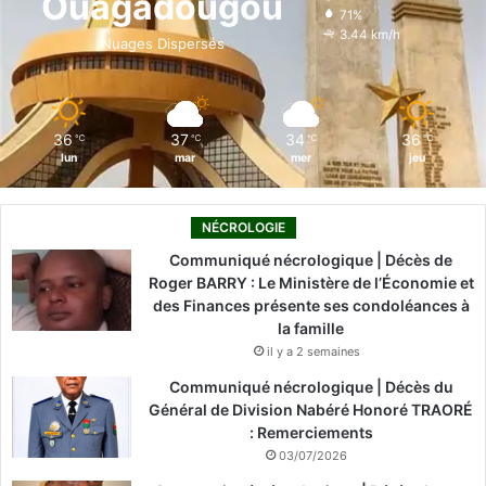
Ouagadougou
71%
o
i
e
r
3.44 km/h
Nuages Dispersés
k
n
a
m
36
37
34
36
℃
℃
℃
℃
lun
mar
mer
jeu
NÉCROLOGIE
Communiqué nécrologique | Décès de
Roger BARRY : Le Ministère de l’Économie et
des Finances présente ses condoléances à
la famille
il y a 2 semaines
Communiqué nécrologique | Décès du
Général de Division Nabéré Honoré TRAORÉ
: Remerciements
03/07/2026