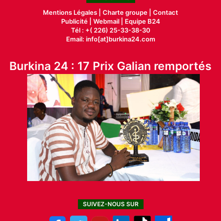
Mentions Légales |
Charte groupe |
Contact
Publicité
|
Webmail |
Equipe B24
Tél : +( 226) 25-33-38-30
Email: info[at]burkina24.com
Burkina 24 : 17 Prix Galian remportés
SUIVEZ-NOUS SUR