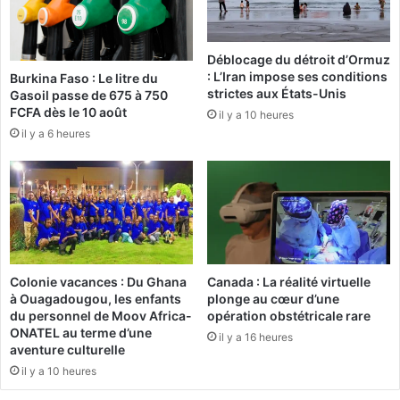
l
n
e
o
r
u
e
Déblocage du détroit d’Ormuz
s
: L’Iran impose ses conditions
c
Burkina Faso : Le litre du
a
strictes aux États-Unis
Gasoil passe de 675 à 750
r
c
FCFA dès le 10 août
u
il y a 10 heures
c
t
il y a 6 heures
o
e
m
m
p
e
a
n
g
t
n
d
e
e
d
Colonie vacances : Du Ghana
Canada : La réalité virtuelle
s
à Ouagadougou, les enfants
plonge au cœur d’une
a
m
du personnel de Moov Africa-
opération obstétricale rare
n
i
ONATEL au terme d’une
s
il y a 16 heures
c
aventure culturelle
l
r
il y a 10 heures
a
o
c
s