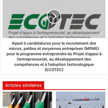
o
p
u
p
s
e
s
l
o
à
u
c
h
a
a
n
i
d
Appel à candidatures pour le recrutement des
t
i
micros, petites et moyennes entreprises (MPME)
o
d
pour le programme entreprendre du Projet d’appui à
n
a
l’entrepreneuriat, au développement des
s
t
compétences et à l’adoption technologique
q
u
(ECOTEC)
u
r
e
e
l
s
Articles similaires
e
p
P
o
N
u
U
r
D