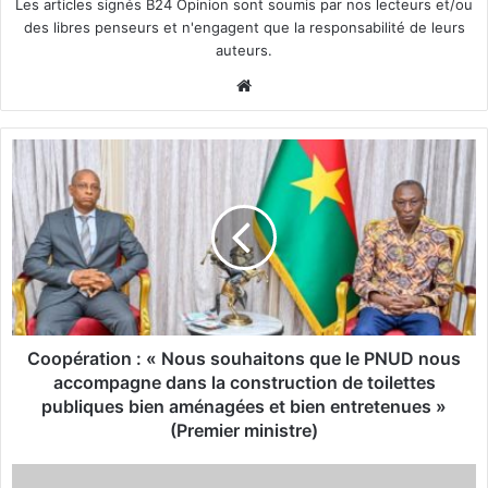
Les articles signés B24 Opinion sont soumis par nos lecteurs et/ou
des libres penseurs et n'engagent que la responsabilité de leurs
auteurs.
We
bsi
te
C
o
o
p
é
r
a
t
i
o
Coopération : « Nous souhaitons que le PNUD nous
n
accompagne dans la construction de toilettes
:
publiques bien aménagées et bien entretenues »
«
(Premier ministre)
N
A