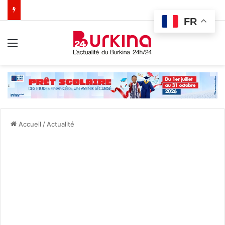
FR
Menu
Accueil
/
Actualité