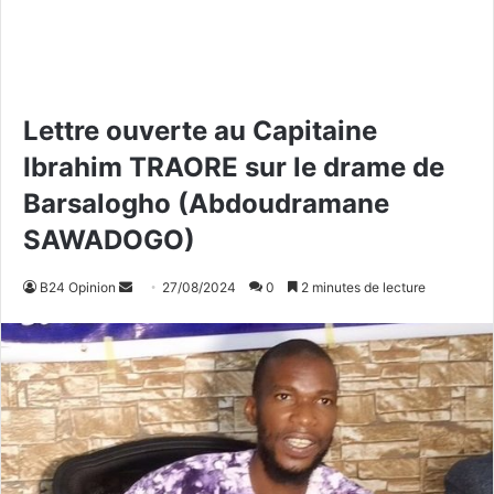
Lettre ouverte au Capitaine
Ibrahim TRAORE sur le drame de
Barsalogho (Abdoudramane
SAWADOGO)
B24 Opinion
E
27/08/2024
0
2 minutes de lecture
n
v
o
y
e
r
u