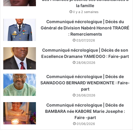
e
la famille
m
il y a 2 semaines
e
n
Communiqué nécrologique | Décès du
t
Général de Division Nabéré Honoré TRAORÉ
d
: Remerciements
e
03/07/2026
s
Communiqué nécrologique | Décès de son
c
Excellence Dramane YAMEOGO : Faire-part
o
m
28/06/2026
p
é
Communiqué nécrologique | Décès de
t
SAWADOGO BERNARD WENDIKONTE : Faire-
e
part
n
26/06/2026
c
Communiqué nécrologique | Décès de
e
BAMBARA née KABORE Marie Josephe :
s
Faire -part
e
01/06/2026
t
à