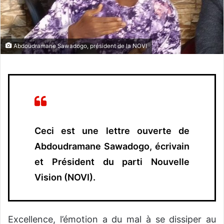
n
c
o
u
Abdoudramane Sawadogo, président de la NOVI
r
r
i
e
l
Ceci est une lettre ouverte de
Abdoudramane Sawadogo, écrivain
et Président du parti Nouvelle
Vision (NOVI).
Excellence, l’émotion a du mal à se dissiper au