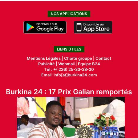
l
’
NOS APPLICATIONS
a
d
o
p
t
LIENS UTILES
i
o
Mentions Légales |
Charte groupe |
Contact
n
Publicité
|
Webmail |
Equipe B24
Tél : +( 226) 25-33-38-30
t
Email: info[at]burkina24.com
e
c
h
Burkina 24 : 17 Prix Galian remportés
n
o
l
o
g
i
q