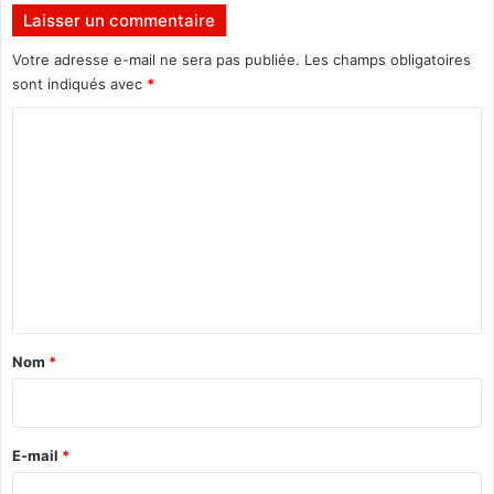
i
C
Laisser un commentaire
r
e
é
l
Votre adresse e-mail ne sera pas publiée.
Les champs obligatoires
e
b
sont indiqués avec
*
a
l
C
B
o
a
m
a
r
m
a
e
»
p
n
o
t
r
t
a
Nom
*
é
i
e
r
s
u
e
E-mail
*
r
*
l