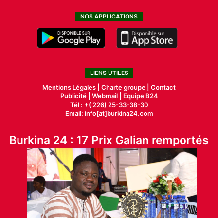
NOS APPLICATIONS
LIENS UTILES
Mentions Légales |
Charte groupe |
Contact
Publicité
|
Webmail |
Equipe B24
Tél : +( 226) 25-33-38-30
Email: info[at]burkina24.com
Burkina 24 : 17 Prix Galian remportés