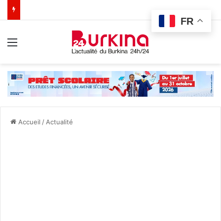
FR
Menu
Accueil
/
Actualité