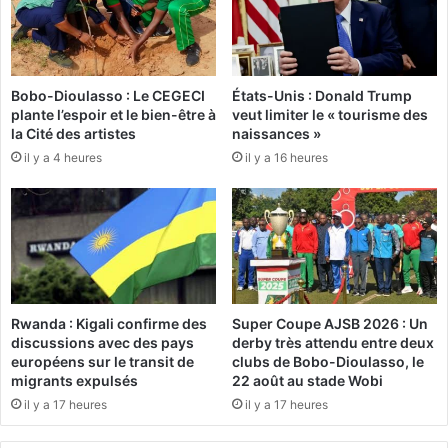
h
:
o
L
n
'
n
i
Bobo-Dioulasso : Le CEGECI
États-Unis : Donald Trump
e
n
plante l’espoir et le bien-être à
veut limiter le « tourisme des
u
i
la Cité des artistes
naissances »
r
t
il y a 4 heures
il y a 16 heures
l
i
e
a
t
t
e
i
m
v
p
e
s
«
d
B
Rwanda : Kigali confirme des
Super Coupe AJSB 2026 : Un
’
u
discussions avec des pays
derby très attendu entre deux
u
r
européens sur le transit de
clubs de Bobo-Dioulasso, le
n
k
migrants expulsés
22 août au stade Wobi
e
i
il y a 17 heures
il y a 17 heures
s
n
o
a