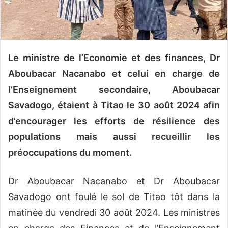
n
c
o
u
r
Le ministre de l’Economie et des finances, Dr
r
Aboubacar Nacanabo et celui en charge de
i
l’Enseignement secondaire, Aboubacar
e
l
Savadogo, étaient à Titao le 30 août 2024 afin
d’encourager les efforts de résilience des
populations mais aussi recueillir les
préoccupations du moment.
Dr Aboubacar Nacanabo et Dr Aboubacar
Savadogo ont foulé le sol de Titao tôt dans la
matinée du vendredi 30 août 2024. Les ministres