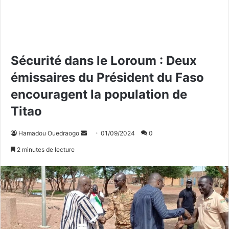
Sécurité dans le Loroum : Deux
émissaires du Président du Faso
encouragent la population de
Titao
Hamadou Ouedraogo
E
01/09/2024
0
n
2 minutes de lecture
v
o
y
e
r
u