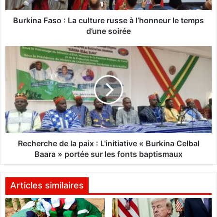
a
s
Burkina Faso : La culture russe à l’honneur le temps
o
d’une soirée
:
L
R
a
e
c
c
u
h
l
e
t
r
u
c
r
h
e
e
r
d
Recherche de la paix : L'initiative « Burkina Celbal
u
e
Baara » portée sur les fonts baptismaux
s
l
s
a
e
p
Articles similaires
à
a
l
i
’
x