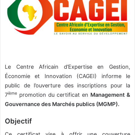
r
u
n
c
o
u
r
r
i
Le Centre Africain d’Expertise en Gestion,
e
Économie et Innovation (CAGEI) informe le
l
public de l’ouverture des inscriptions pour la
ième
7
promotion du certificat en
Management &
Gouvernance des Marchés publics (MGMP).
Objectif
Ce certificat vise à offrir une couverture