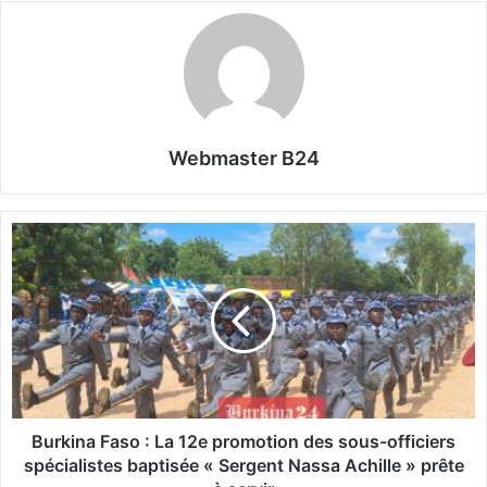
Webmaster B24
B
u
r
k
i
n
a
F
a
s
Burkina Faso : La 12e promotion des sous-officiers
o
spécialistes baptisée « Sergent Nassa Achille » prête
: