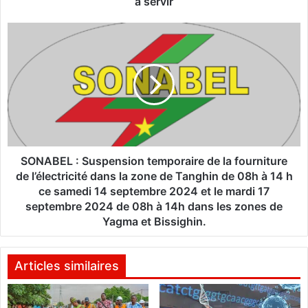
à servir
L
a
S
1
O
2
N
e
A
p
B
r
E
o
L
m
:
o
S
t
u
SONABEL : Suspension temporaire de la fourniture
i
s
de l’électricité dans la zone de Tanghin de 08h à 14 h
o
p
ce samedi 14 septembre 2024 et le mardi 17
n
e
septembre 2024 de 08h à 14h dans les zones de
d
n
Yagma et Bissighin.
e
s
s
i
s
o
Articles similaires
o
n
u
t
s
e