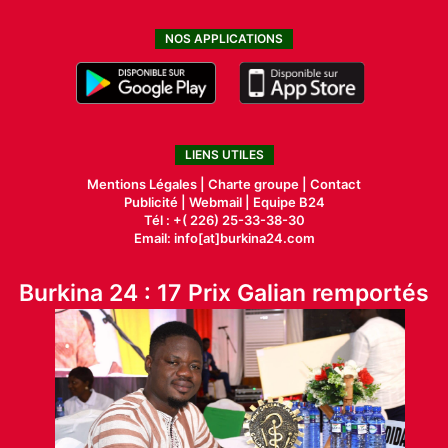
i
n
NOS APPLICATIONS
.
LIENS UTILES
Mentions Légales |
Charte groupe |
Contact
Publicité
|
Webmail |
Equipe B24
Tél : +( 226) 25-33-38-30
Email: info[at]burkina24.com
Burkina 24 : 17 Prix Galian remportés