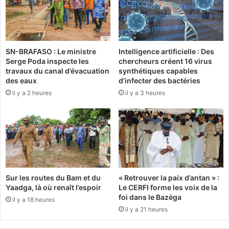
-
m
o
p
f
o
f
r
i
a
SN-BRAFASO : Le ministre
Intelligence artificielle : Des
c
Serge Poda inspecte les
chercheurs créent 16 virus
i
travaux du canal d’évacuation
synthétiques capables
i
r
des eaux
d’infecter des bactéries
e
e
r
il y a 2 heures
il y a 3 heures
d
s
e
s
l
p
a
é
f
c
o
i
u
a
r
Sur les routes du Bam et du
« Retrouver la paix d’antan » :
l
n
Yaadga, là où renaît l’espoir
Le CERFI forme les voix de la
i
i
foi dans le Bazèga
s
il y a 18 heures
t
il y a 21 heures
t
u
e
r