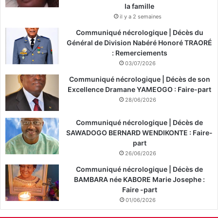
la famille
z
il y a 2 semaines
o
n
Communiqué nécrologique | Décès du
e
Général de Division Nabéré Honoré TRAORÉ
s
: Remerciements
d
03/07/2026
e
Communiqué nécrologique | Décès de son
Y
Excellence Dramane YAMEOGO : Faire-part
a
g
28/06/2026
m
a
Communiqué nécrologique | Décès de
e
SAWADOGO BERNARD WENDIKONTE : Faire-
t
part
B
26/06/2026
i
Communiqué nécrologique | Décès de
s
BAMBARA née KABORE Marie Josephe :
s
Faire -part
i
01/06/2026
g
h