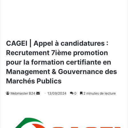
CAGEI | Appel à candidatures :
Recrutement 7ième promotion
pour la formation certifiante en
Management & Gouvernance des
Marchés Publics
Webmaster B24
E
13/09/2024
0
2 minutes de lecture
n
v
o
y
e