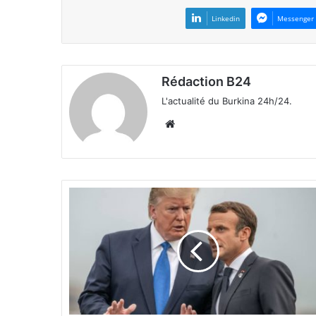
Linkedin
Messenger
Rédaction B24
L'actualité du Burkina 24h/24.
We
bsi
te
P
r
é
s
i
d
e
n
t