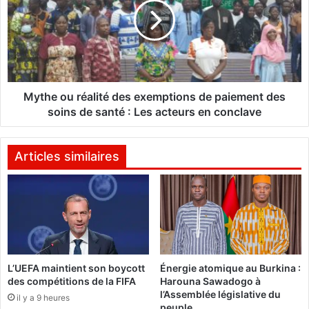
p
h
e
e
i
o
n
u
e
r
d
é
e
a
Mythe ou réalité des exemptions de paiement des
m
l
soins de santé : Les acteurs en conclave
o
i
r
t
t
é
Articles similaires
v
d
a
e
ê
s
t
e
r
x
e
e
i
m
L’UEFA maintient son boycott
Énergie atomique au Burkina :
n
p
des compétitions de la FIFA
Harouna Sawadogo à
s
t
l’Assemblée législative du
t
il y a 9 heures
i
peuple