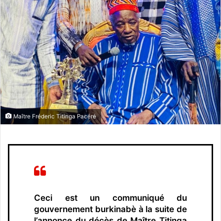
y
e
r
u
n
c
o
u
r
r
Maître Fréderic Titinga Pacéré
i
e
l
Ceci est un communiqué du
gouvernement burkinabè à la suite de
l’annonce du décès de Maître Titinga