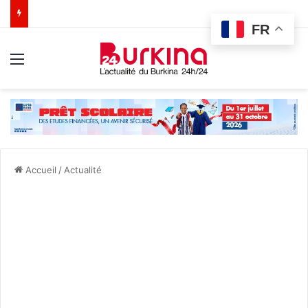
FR
Menu
Accueil
/
Actualité