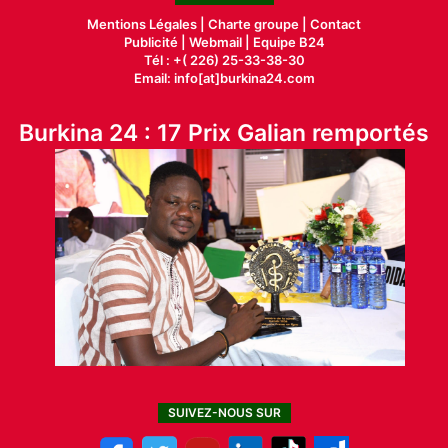
Mentions Légales |
Charte groupe |
Contact
Publicité
|
Webmail |
Equipe B24
Tél : +( 226) 25-33-38-30
Email: info[at]burkina24.com
Burkina 24 : 17 Prix Galian remportés
SUIVEZ-NOUS SUR