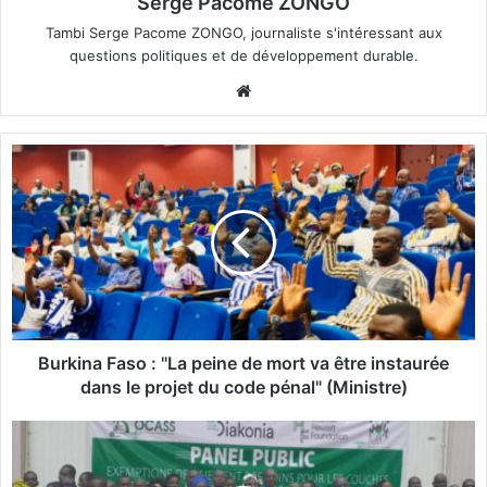
Serge Pacome ZONGO
Tambi Serge Pacome ZONGO, journaliste s'intéressant aux
questions politiques et de développement durable.
We
bsi
te
B
u
r
k
i
n
a
F
a
s
Burkina Faso : "La peine de mort va être instaurée
o
dans le projet du code pénal" (Ministre)
:
"
M
L
y
a
t