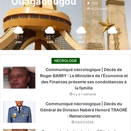
Ouagadougou
73%
o
i
e
r
4.25 km/h
Nuages Dispersés
k
n
a
m
37
35
34
33
℃
℃
℃
℃
ven
sam
dim
lun
NÉCROLOGIE
Communiqué nécrologique | Décès de
Roger BARRY : Le Ministère de l’Économie et
des Finances présente ses condoléances à
la famille
il y a 1 semaine
Communiqué nécrologique | Décès du
Général de Division Nabéré Honoré TRAORÉ
: Remerciements
03/07/2026