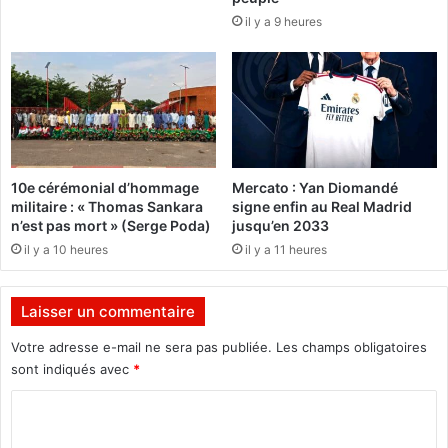
a
o
il y a 9 heures
u
n
r
s
é
d
e
e
d
p
a
a
n
i
s
e
10e cérémonial d’hommage
Mercato : Yan Diomandé
l
m
militaire : « Thomas Sankara
signe enfin au Real Madrid
e
e
n’est pas mort » (Serge Poda)
jusqu’en 2033
p
n
il y a 10 heures
il y a 11 heures
r
t
o
d
j
e
Laisser un commentaire
e
s
t
s
Votre adresse e-mail ne sera pas publiée.
Les champs obligatoires
d
o
sont indiqués avec
*
u
i
c
n
C
o
s
o
d
d