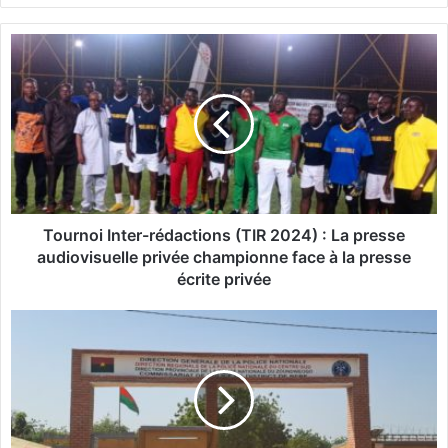
T
o
u
r
n
o
i
I
n
t
Tournoi Inter-rédactions (TIR 2024) : La presse
e
audiovisuelle privée championne face à la presse
r
écrite privée
-
r
S
é
é
d
c
a
u
c
r
t
i
i
t