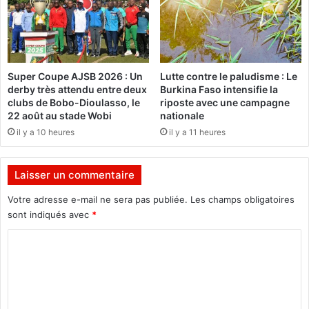
a
a
u
o
d
g
i
o
o
c
Super Coupe AJSB 2026 : Un
Lutte contre le paludisme : Le
v
o
derby très attendu entre deux
Burkina Faso intensifie la
i
n
clubs de Bobo-Dioulasso, le
riposte avec une campagne
s
s
22 août au stade Wobi
nationale
u
t
il y a 10 heures
il y a 11 heures
e
r
l
u
l
i
Laisser un commentaire
e
t
p
l
Votre adresse e-mail ne sera pas publiée.
Les champs obligatoires
r
e
sont indiqués avec
*
i
c
v
C
o
é
m
o
e
m
m
c
i
h
s
m