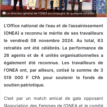
o
u
Le directeur général de l'ONEA accompagné de quelques retraités
r
r
L’Office national de l’eau et de l’assainissement
i
(ONEA) a reconnu le mérite de ses travailleurs
e
l
le vendredi 08 novembre 2024. Au total, 63
retraités ont été célébrés. La performance de
26 agents et de 4 unités organisationnelles a
également été reconnue. Les travailleurs de
l’ONEA ont, par ailleurs, cotisé la somme de 3
519 000 F CFA pour soutenir le fonds de
soutien patriotique.
C’est par un match amical de gala opposant
l’Association des Femmes de l’ONEA et le comité