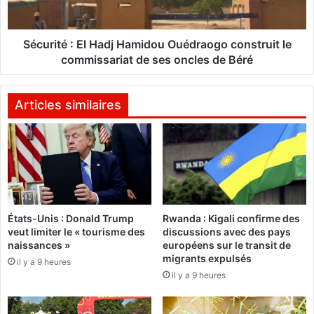
o
é
n
s
:
Sécurité : El Hadj Hamidou Ouédraogo construit le
(
E
commissariat de ses oncles de Béré
T
l
I
H
R
a
Articles similaires
2
d
0
j
2
H
4
a
)
m
:
i
L
d
a
États-Unis : Donald Trump
Rwanda : Kigali confirme des
o
veut limiter le « tourisme des
discussions avec des pays
p
u
naissances »
européens sur le transit de
r
O
migrants expulsés
e
il y a 9 heures
u
il y a 9 heures
s
é
s
d
e
r