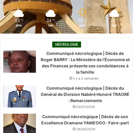
k
n
a
m
33
34
35
35
℃
℃
℃
℃
dim
lun
mar
mer
NÉCROLOGIE
Communiqué nécrologique | Décès de
Roger BARRY : Le Ministère de l’Économie et
des Finances présente ses condoléances à
la famille
il y a 2 semaines
Communiqué nécrologique | Décès du
Général de Division Nabéré Honoré TRAORÉ
: Remerciements
03/07/2026
Communiqué nécrologique | Décès de son
Excellence Dramane YAMEOGO : Faire-part
28/06/2026