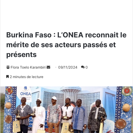
Burkina Faso : L’ONEA reconnait le
mérite de ses acteurs passés et
présents
Flora Toelo Karambiri
E
09/11/2024
0
n
2 minutes de lecture
v
o
y
e
r
u
n
c