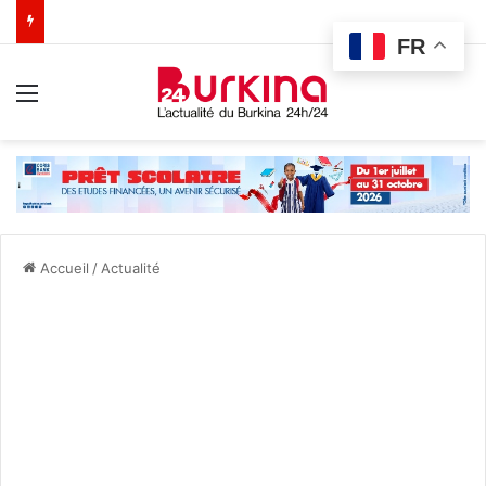
FR
Menu
Accueil
/
Actualité