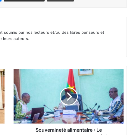
nt soumis par nos lecteurs et/ou des libres penseurs et
e leurs auteurs.
S
o
u
v
e
r
a
i
n
e
Souveraineté alimentaire : Le