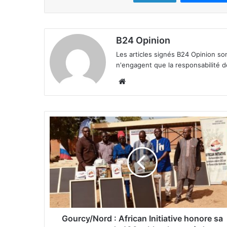
B24 Opinion
Les articles signés B24 Opinion so
n'engagent que la responsabilité d
We
bsi
te
G
o
u
r
c
y
/
N
o
r
Gourcy/Nord : African Initiative honore sa