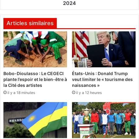
i
t
2024
t
a
a
u
u
m
Articles similaires
x
i
a
n
u
i
m
s
i
t
n
è
i
r
s
Bobo-Dioulasso : Le CEGECI
États-Unis : Donald Trump
e
plante l’espoir et le bien-être à
veut limiter le « tourisme des
t
e
la Cité des artistes
naissances »
è
n
r
il y a 18 minutes
il y a 12 heures
c
e
h
l
a
'
r
a
g
c
e
t
d
i
e