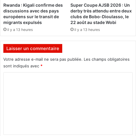
Rwanda : Kigali confirme des
Super Coupe AJSB 2026 : Un
o
l
discussions avec des pays
derby très attendu entre deux
n
’
européens sur le transit de
clubs de Bobo-Dioulasso, le
h
a
migrants expulsés
22 août au stade Wobi
u
c
il y a 13 heures
il y a 13 heures
m
t
a
i
n
o
Laisser un commentaire
i
n
t
h
Votre adresse e-mail ne sera pas publiée.
Les champs obligatoires
a
u
sont indiqués avec
*
i
m
r
a
C
e
n
o
:
i
L
m
t
'
a
m
a
i
e
u
r
d
e
n
i
:
t
e
L