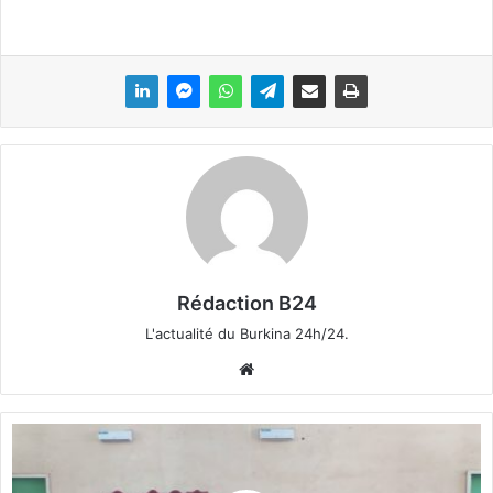
Rédaction B24
L'actualité du Burkina 24h/24.
We
bsi
te
A
f
f