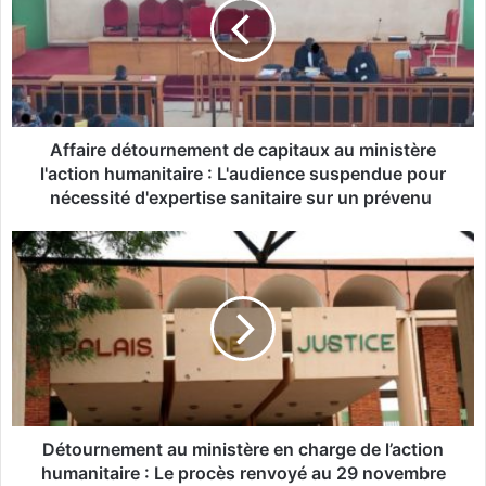
a
i
r
e
d
é
t
Affaire détournement de capitaux au ministère
o
l'action humanitaire : L'audience suspendue pour
u
nécessité d'expertise sanitaire sur un prévenu
r
n
D
e
é
m
t
e
o
n
u
t
r
d
n
e
e
c
m
a
e
Détournement au ministère en charge de l’action
p
n
humanitaire : Le procès renvoyé au 29 novembre