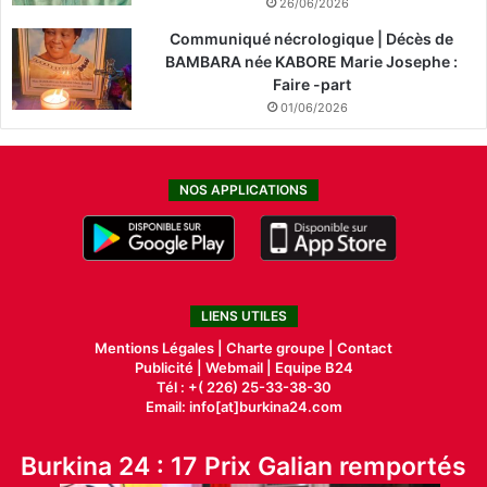
26/06/2026
Communiqué nécrologique | Décès de
BAMBARA née KABORE Marie Josephe :
Faire -part
01/06/2026
NOS APPLICATIONS
LIENS UTILES
Mentions Légales |
Charte groupe |
Contact
Publicité
|
Webmail |
Equipe B24
Tél : +( 226) 25-33-38-30
Email: info[at]burkina24.com
Burkina 24 : 17 Prix Galian remportés