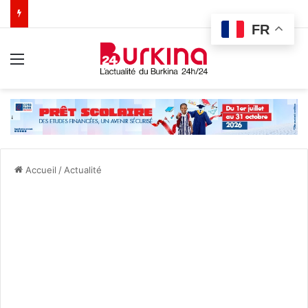
FR
Menu
Accueil
/
Actualité