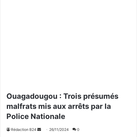
Ouagadougou : Trois présumés
malfrats mis aux arrêts par la
Police Nationale
Rédaction B24
E
26/11/2024
0
n