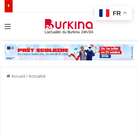
FR
Menu
Accueil
/
Actualité