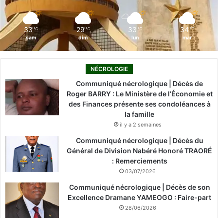
m
33
29
33
34
℃
℃
℃
℃
sam
dim
lun
mar
NÉCROLOGIE
Communiqué nécrologique | Décès de
Roger BARRY : Le Ministère de l’Économie et
des Finances présente ses condoléances à
la famille
il y a 2 semaines
Communiqué nécrologique | Décès du
Général de Division Nabéré Honoré TRAORÉ
: Remerciements
03/07/2026
Communiqué nécrologique | Décès de son
Excellence Dramane YAMEOGO : Faire-part
28/06/2026