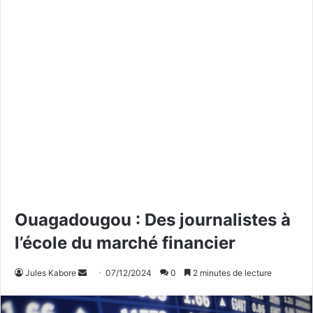
Ouagadougou : Des journalistes à
l’école du marché financier
Jules Kabore
E
07/12/2024
0
2 minutes de lecture
n
v