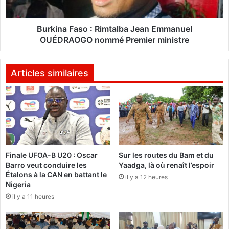
n
F
a
a
F
s
Burkina Faso : Rimtalba Jean Emmanuel
a
o
OUÉDRAOGO nommé Premier ministre
s
:
o
R
(
i
Articles similaires
S
m
O
t
B
a
)
l
c
b
é
a
l
J
è
Finale UFOA-B U20 : Oscar
Sur les routes du Bam et du
e
Barro veut conduire les
Yaadga, là où renaît l’espoir
b
a
Étalons à la CAN en battant le
r
il y a 12 heures
n
Nigeria
e
E
il y a 11 heures
l
m
a
m
j
a