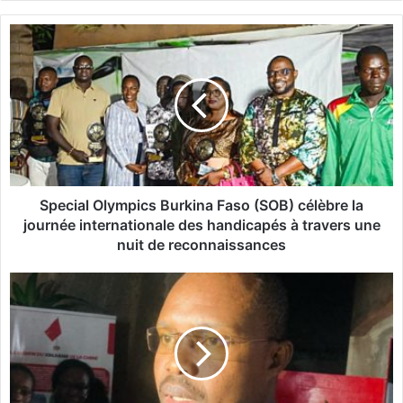
S
p
e
c
i
a
l
O
l
y
Special Olympics Burkina Faso (SOB) célèbre la
m
journée internationale des handicapés à travers une
p
nuit de reconnaissances
i
c
B
s
u
B
r
u
k
r
i
k
n
i
a