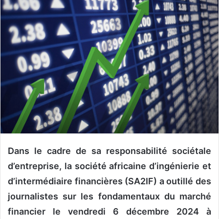
o
y
e
r
u
n
c
o
u
r
r
i
e
Dans le cadre de sa responsabilité sociétale
l
d’entreprise, la société africaine d’ingénierie et
d’intermédiaire financières (SA2IF) a outillé des
journalistes sur les fondamentaux du marché
financier le vendredi 6 décembre 2024 à