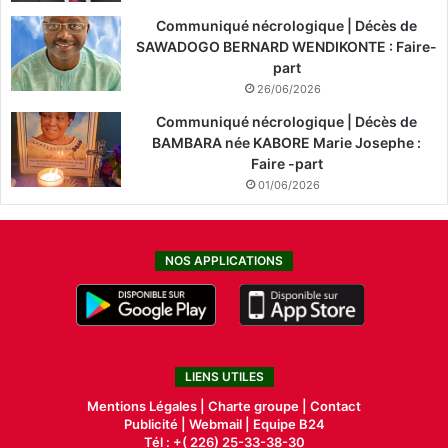
Communiqué nécrologique | Décès de
SAWADOGO BERNARD WENDIKONTE : Faire-
part
26/06/2026
Communiqué nécrologique | Décès de
BAMBARA née KABORE Marie Josephe :
Faire -part
01/06/2026
NOS APPLICATIONS
LIENS UTILES
Mentions Légales |
Charte groupe |
Contact
Publicité
|
Webmail |
Equipe B24
Tél : +( 226) 25-33-38-30