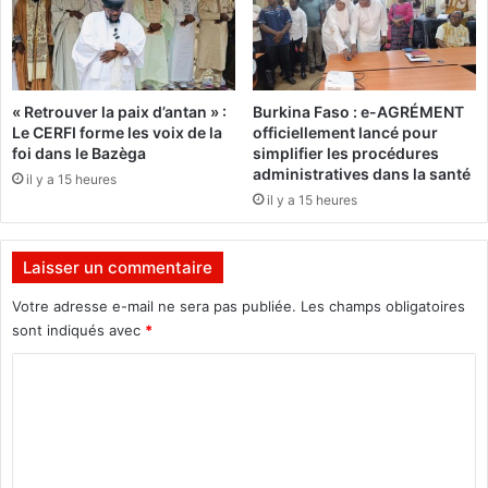
o
n
u
u
r
e
n
l
é
O
« Retrouver la paix d’antan » :
Burkina Faso : e-AGRÉMENT
e
U
Le CERFI forme les voix de la
officiellement lancé pour
i
É
foi dans le Bazèga
simplifier les procédures
n
D
administratives dans la santé
il y a 15 heures
t
R
il y a 15 heures
e
A
r
O
n
G
Laisser un commentaire
a
O
t
n
Votre adresse e-mail ne sera pas publiée.
Les champs obligatoires
i
o
sont indiqués avec
*
o
m
n
C
m
a
é
o
l
P
m
e
r
d
e
m
e
m