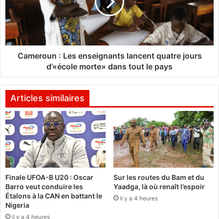
b
r
:
o
W
u
a
n
s
:
h
L
Cameroun : Les enseignants lancent quatre jours
i
e
d’«école morte» dans tout le pays
n
s
g
e
t
n
Articles similaires
o
s
n
e
v
i
e
g
u
n
t
a
b
n
Finale UFOA-B U20 : Oscar
Sur les routes du Bam et du
r
t
Barro veut conduire les
Yaadga, là où renaît l’espoir
i
s
Étalons à la CAN en battant le
s
il y a 4 heures
l
Nigeria
e
a
il y a 4 heures
r