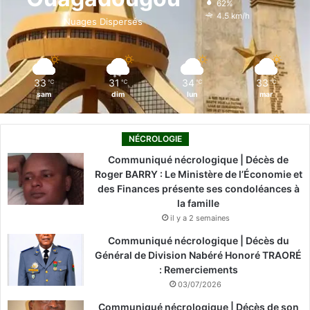
62%
o
i
e
r
4.5 km/h
Nuages Dispersés
k
n
a
m
33
31
34
33
℃
℃
℃
℃
sam
dim
lun
mar
NÉCROLOGIE
Communiqué nécrologique | Décès de
Roger BARRY : Le Ministère de l’Économie et
des Finances présente ses condoléances à
la famille
il y a 2 semaines
Communiqué nécrologique | Décès du
Général de Division Nabéré Honoré TRAORÉ
: Remerciements
03/07/2026
Communiqué nécrologique | Décès de son