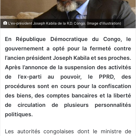
o
u
r
L'ex-président Joseph Kabila de la R.D. Congo. (Image d'illustration)
r
i
En République Démocratique du Congo, le
e
gouvernement a opté pour la fermeté contre
l
l’ancien président Joseph Kabila et ses proches.
Après l’annonce de la suspension des activités
de l’ex-parti au pouvoir, le PPRD, des
procédures sont en cours pour la confiscation
des biens, des comptes bancaires et la liberté
de circulation de plusieurs personnalités
politiques.
Les autorités congolaises dont le ministre de