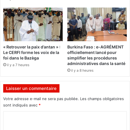
n
l
c
e
e
c
n
o
t
u
q
p
u
l
a
« Retrouver la paix d’antan » :
Burkina Faso : e-AGRÉMENT
e
t
Le CERFI forme les voix de la
officiellement lancé pour
G
r
foi dans le Bazèga
simplifier les procédures
o
e
administratives dans la santé
il y a 7 heures
o
j
il y a 8 heures
g
o
l
u
e
r
Laisser un commentaire
-
s
C
d
Votre adresse e-mail ne sera pas publiée.
Les champs obligatoires
h
’
sont indiqués avec
*
r
«
o
C
é
m
c
o
e
o