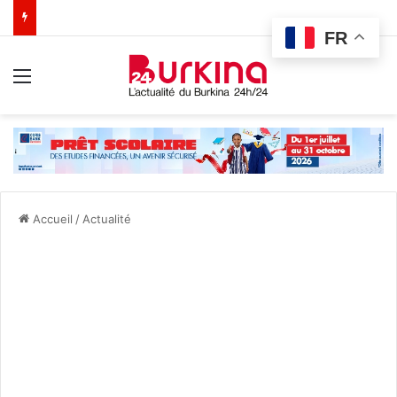
FR
Menu
Accueil
/
Actualité