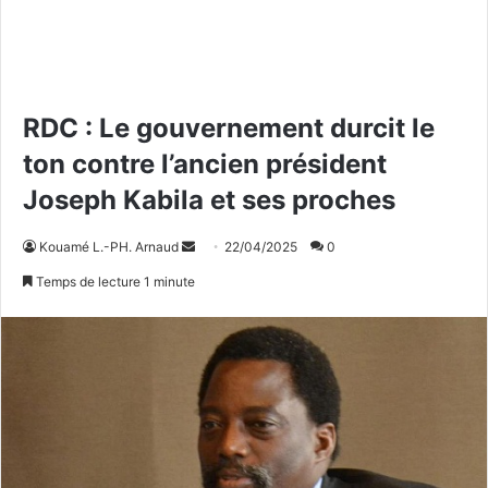
RDC : Le gouvernement durcit le
ton contre l’ancien président
Joseph Kabila et ses proches
Kouamé L.-PH. Arnaud
E
22/04/2025
0
n
Temps de lecture 1 minute
v
o
y
e
r
u
n
c