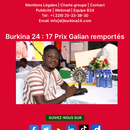
Mentions Légales |
Charte groupe |
Contact
Publicité
|
Webmail |
Equipe B24
Tél : +( 226) 25-33-38-30
Email: info[at]burkina24.com
Burkina 24 : 17 Prix Galian remportés
SUIVEZ-NOUS SUR