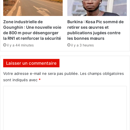
N
u
D
l
I
t
Zone industrielle de
Burkina : Kosa Pic sommé de
A
i
Gounghin : Une nouvelle voie
retirer ses œuvres et
d
m
de 800 m pour désengorger
publications jugées contre
u
e
la RN1 et renforcer la sécurité
les bonnes mœurs
M
c
il y a 44 minutes
il y a 3 heures
e
r
r
i
c
t
Laisser un commentaire
r
è
e
r
Votre adresse e-mail ne sera pas publiée.
Les champs obligatoires
d
e
sont indiqués avec
*
i
p
C
2
o
4
u
o
J
r
m
u
d
i
é
m
n
p
e
2
a