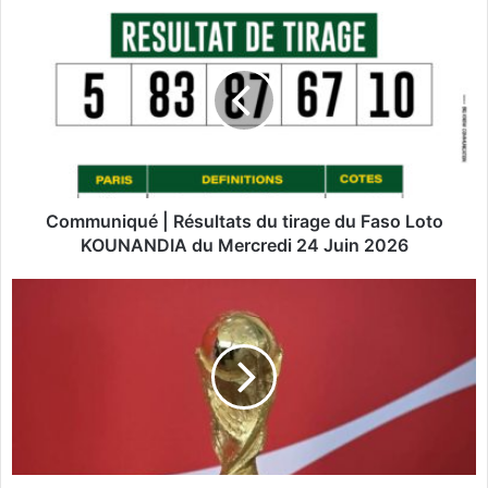
te
C
o
m
m
u
n
i
q
u
é
Communiqué | Résultats du tirage du Faso Loto
|
KOUNANDIA du Mercredi 24 Juin 2026
R
é
M
s
o
u
n
l
d
t
i
a
a
t
l
s
2
d
0