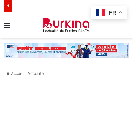
FR
Menu
Accueil
/
Actualité