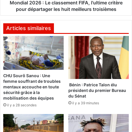
u
2
Mondial 2026 : Le classement FIFA, l'ultime critère
t
6
pour départager les huit meilleurs troisièmes
i
:
r
L
a
e
Articles similaires
g
c
e
l
d
a
u
s
F
s
a
e
s
m
CHU Sourô Sanou : Une
o
e
femme souffrant de troubles
L
n
Bénin : Patrice Talon élu
mentaux accouche en toute
o
t
président du premier Bureau
sécurité grâce à la
t
F
du Sénat
mobilisation des équipes
o
I
il y a 39 minutes
il y a 28 secondes
K
F
O
A
U
,
N
l
A
'