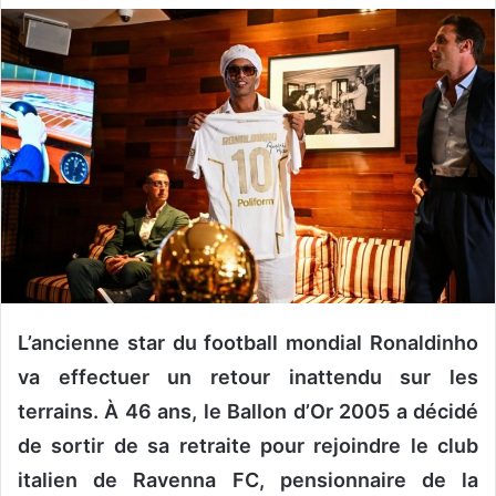
v
o
y
e
r
u
n
c
o
u
r
r
L’ancienne star du football mondial Ronaldinho
i
e
va effectuer un retour inattendu sur les
l
terrains. À 46 ans, le Ballon d’Or 2005 a décidé
de sortir de sa retraite pour rejoindre le club
italien de Ravenna FC, pensionnaire de la