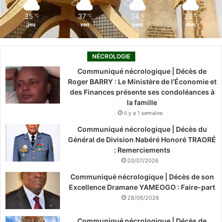
m
35
37
34
33
℃
℃
℃
℃
jeu
ven
sam
dim
NÉCROLOGIE
Communiqué nécrologique | Décès de
Roger BARRY : Le Ministère de l’Économie et
des Finances présente ses condoléances à
la famille
il y a 1 semaine
Communiqué nécrologique | Décès du
Général de Division Nabéré Honoré TRAORÉ
: Remerciements
03/07/2026
Communiqué nécrologique | Décès de son
Excellence Dramane YAMEOGO : Faire-part
28/06/2026
Communiqué nécrologique | Décès de