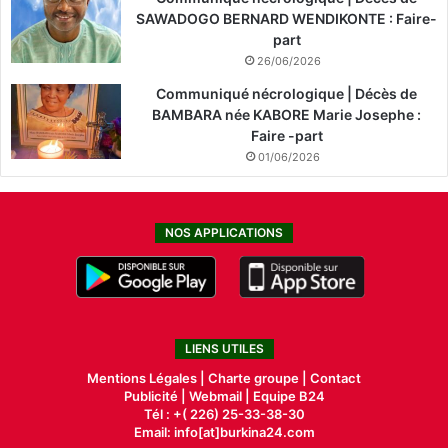
SAWADOGO BERNARD WENDIKONTE : Faire-
part
26/06/2026
Communiqué nécrologique | Décès de
BAMBARA née KABORE Marie Josephe :
Faire -part
01/06/2026
NOS APPLICATIONS
LIENS UTILES
Mentions Légales |
Charte groupe |
Contact
Publicité
|
Webmail |
Equipe B24
Tél : +( 226) 25-33-38-30
Email: info[at]burkina24.com