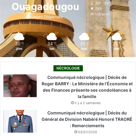
o
d
b
g
k
Ouagadougou
30º - 25º
78%
o
i
e
r
1.18 km/h
Nuages Dispersés
k
n
a
m
30
34
35
35
℃
℃
℃
℃
dim
lun
mar
mer
NÉCROLOGIE
Communiqué nécrologique | Décès de
Roger BARRY : Le Ministère de l’Économie et
des Finances présente ses condoléances à
la famille
il y a 2 semaines
Communiqué nécrologique | Décès du
Général de Division Nabéré Honoré TRAORÉ
: Remerciements
03/07/2026