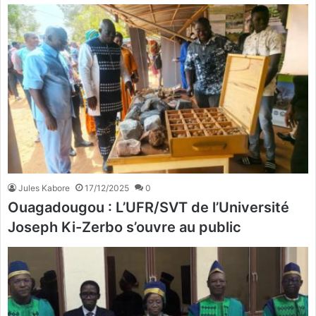
Jules Kabore
17/12/2025
0
Ouagadougou : L’UFR/SVT de l’Université
Joseph Ki-Zerbo s’ouvre au public