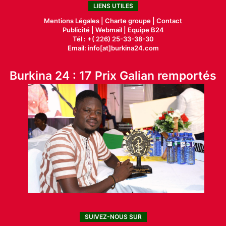
LIENS UTILES
Mentions Légales |
Charte groupe |
Contact
Publicité
|
Webmail |
Equipe B24
Tél : +( 226) 25-33-38-30
Email: info[at]burkina24.com
Burkina 24 : 17 Prix Galian remportés
SUIVEZ-NOUS SUR