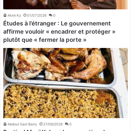
Akim Ky
01/07/2026
0
Études à l’étranger : Le gouvernement
affirme vouloir « encadrer et protéger »
plutôt que « fermer la porte »
Abdoul Gani Barry
27/06/2026
0