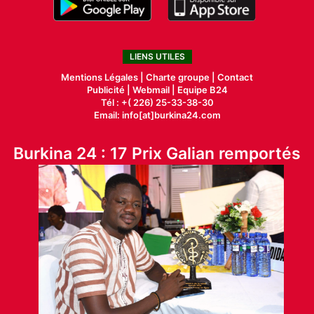
LIENS UTILES
Mentions Légales |
Charte groupe |
Contact
Publicité
|
Webmail |
Equipe B24
Tél : +( 226) 25-33-38-30
Email: info[at]burkina24.com
Burkina 24 : 17 Prix Galian remportés