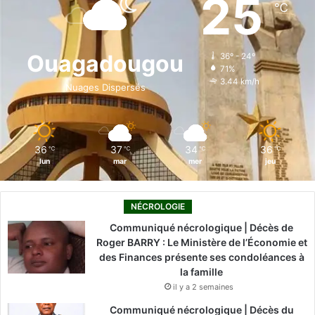
25
℃
b
e
u
a
o
o
d
b
g
k
Ouagadougou
36º - 24º
71%
o
i
e
r
3.44 km/h
Nuages Dispersés
k
n
a
m
36
37
34
36
℃
℃
℃
℃
lun
mar
mer
jeu
NÉCROLOGIE
Communiqué nécrologique | Décès de
Roger BARRY : Le Ministère de l’Économie et
des Finances présente ses condoléances à
la famille
il y a 2 semaines
Communiqué nécrologique | Décès du