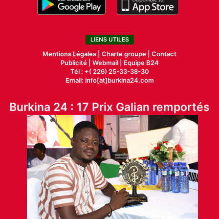
LIENS UTILES
Mentions Légales |
Charte groupe |
Contact
Publicité
|
Webmail |
Equipe B24
Tél : +( 226) 25-33-38-30
Email: info[at]burkina24.com
Burkina 24 : 17 Prix Galian remportés