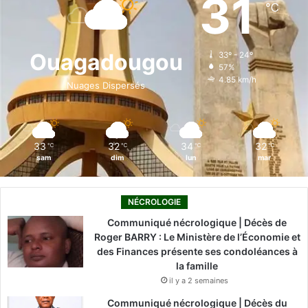
31
℃
b
e
u
a
o
o
d
b
g
k
Ouagadougou
33º - 24º
57%
o
i
e
r
4.85 km/h
Nuages Dispersés
k
n
a
m
33
32
34
32
℃
℃
℃
℃
sam
dim
lun
mar
NÉCROLOGIE
Communiqué nécrologique | Décès de
Roger BARRY : Le Ministère de l’Économie et
des Finances présente ses condoléances à
la famille
il y a 2 semaines
Communiqué nécrologique | Décès du