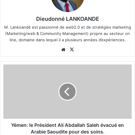
Dieudonné LANKOANDE
M. Lankoandé est passionné de web2.0 et de stratégies marketing
(Marketing/web & Community Management) propre au secteur on
line, domaine dans lequel il a plusieurs années d’expériences.
We
X
bsi
te
Y
é
m
e
n
:
l
e
P
r
Yémen: le Président Ali Abdallah Saleh évacué en
é
Arabie Saoudite pour des soins.