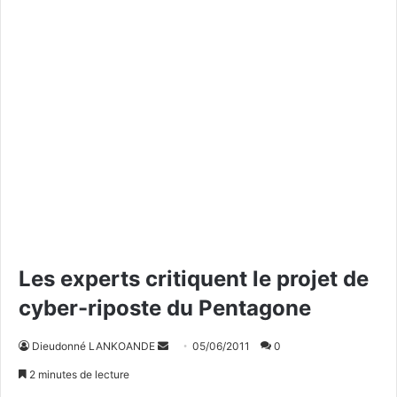
Les experts critiquent le projet de
cyber-riposte du Pentagone
Dieudonné LANKOANDE
E
05/06/2011
0
n
2 minutes de lecture
v