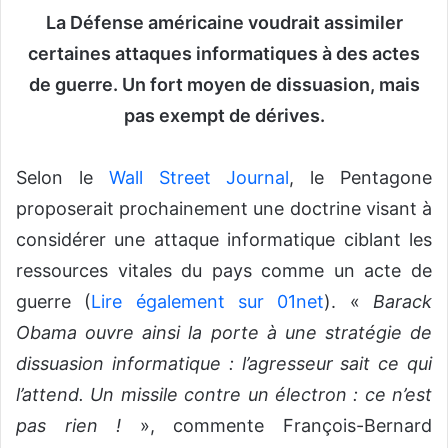
o
La Défense américaine voudrait assimiler
y
certaines attaques informatiques à des actes
e
de guerre. Un fort moyen de dissuasion, mais
r
u
pas exempt de dérives.
n
c
Selon le
Wall Street Journal
, le Pentagone
o
proposerait prochainement une doctrine visant à
u
r
considérer une attaque informatique ciblant les
r
ressources vitales du pays comme un acte de
i
guerre (
Lire également sur 01net
). «
Barack
e
l
Obama ouvre ainsi la porte à une stratégie de
dissuasion informatique : l’agresseur sait ce qui
l’attend. Un missile contre un électron : ce n’est
pas rien !
», commente François-Bernard