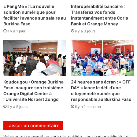
r
« PengMe » : La nouvelle
Interopérabilité bancaire :
é
:
solution numérique pour
Transférez vos fonds
v
l
faciliter l’avance sur salaire au
instantanément entre Coris
a
a
Burkina Faso
Bank et Orange Money
c
B
il y a 1 jour
il y a 3 jours
u
A
é
D
e
E
n
A
A
m
r
o
a
b
b
i
Koudougou : Orange Burkina
24 heures sans écran : « OFF
i
l
Faso inaugure son troisième
DAY » lance le défi d’une
e
i
Orange Digital Center à
citoyenneté numérique
S
s
l’Université Norbert Zongo
responsable au Burkina Faso
a
e
il y a 5 jours
il y a 1 semaine
o
5
u
m
d
i
Laisser un commentaire
i
l
t
l
Votre adresse e-mail ne sera pas publiée.
Les champs obligatoires