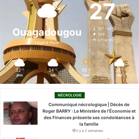
e
k
T
t
T
27
℃
b
e
u
a
o
o
d
b
g
k
Ouagadougou
32º - 25º
74%
o
i
e
r
2.11 km/h
Légère Pluie
k
n
a
m
32
34
35
34
℃
℃
℃
℃
dim
lun
mar
mer
NÉCROLOGIE
Communiqué nécrologique | Décès de
Roger BARRY : Le Ministère de l’Économie et
des Finances présente ses condoléances à
la famille
il y a 2 semaines