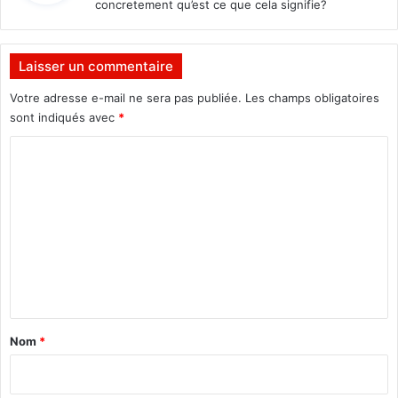
concretement qu’est ce que cela signifie?
u
t
:
e
Laisser un commentaire
u
r
Votre adresse e-mail ne sera pas publiée.
Les champs obligatoires
d
sont indiqués avec
*
e
v
C
i
o
o
l
m
s
m
u
r
e
u
n
n
g
t
a
a
Nom
*
r
i
ç
o
r