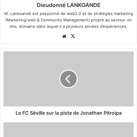
Dieudonné LANKOANDE
M. Lankoandé est passionné de web2.0 et de stratégies marketing
(Marketing/web & Community Management) propre au secteur on
line, domaine dans lequel il a plusieurs années d’expériences.
We
X
bsi
te
L
e
F
C
S
é
v
i
l
l
Le FC Séville sur la piste de Jonathan Pitroipa
e
s
A
u
s