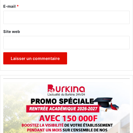
n
e
E-mail
*
d
e
*
1
3
Site web
a
n
s