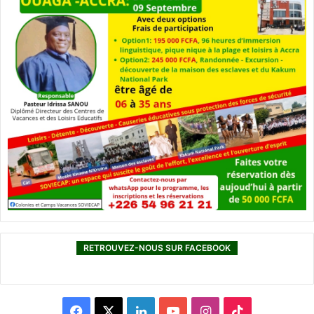
RETROUVEZ-NOUS SUR FACEBOOK
F
X
L
Y
I
T