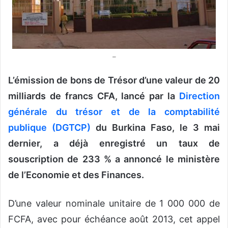
o
u
r
r
–
i
e
L’émission de bons de Trésor d’une valeur de 20
l
milliards de francs CFA, lancé par la
Direction
générale du trésor et de la comptabilité
publique (DGTCP)
du Burkina Faso, le 3 mai
dernier, a déjà enregistré un taux de
souscription de 233 % a annoncé le ministère
de l’Economie et des Finances.
D’une valeur nominale unitaire de 1 000 000 de
FCFA, avec pour échéance août 2013, cet appel