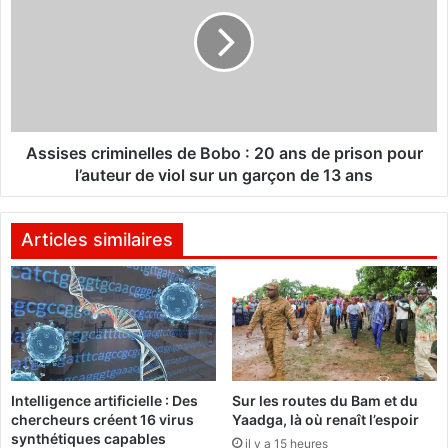
r
s
l
i
a
s
p
e
i
s
s
c
t
r
e
i
Assises criminelles de Bobo : 20 ans de prison pour
d
m
l’auteur de viol sur un garçon de 13 ans
e
i
J
n
o
e
Articles similaires
n
l
a
l
t
e
h
s
a
d
n
e
P
B
Intelligence artificielle : Des
Sur les routes du Bam et du
i
o
chercheurs créent 16 virus
Yaadga, là où renaît l’espoir
t
b
synthétiques capables
r
il y a 15 heures
o