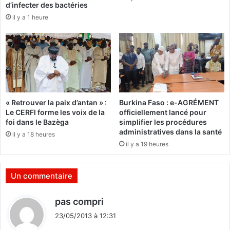
d’infecter des bactéries
o
:
il y a 1 heure
i
2
p
0
a
a
n
s
d
e
p
« Retrouver la paix d’antan » :
Burkina Faso : e-AGRÉMENT
r
Le CERFI forme les voix de la
officiellement lancé pour
i
foi dans le Bazèga
simplifier les procédures
s
administratives dans la santé
il y a 18 heures
o
il y a 19 heures
n
p
o
Un commentaire
u
r
d
pas compri
l
i
’
23/05/2013 à 12:31
t
a