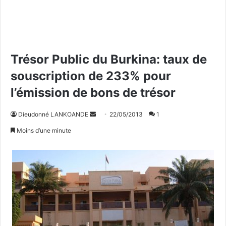
Trésor Public du Burkina: taux de
souscription de 233% pour
l’émission de bons de trésor
Dieudonné LANKOANDE
E
22/05/2013
1
n
Moins d’une minute
v
o
y
e
r
u
n
c