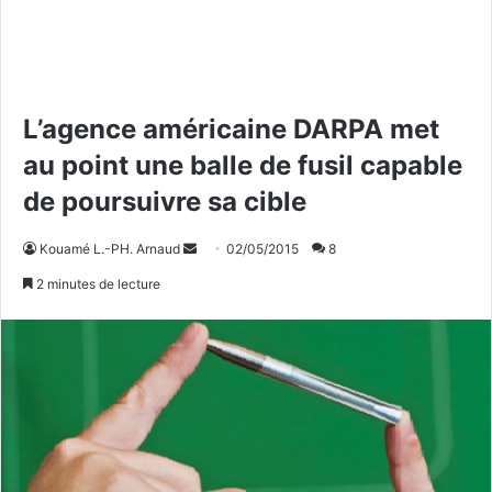
L’agence américaine DARPA met
au point une balle de fusil capable
de poursuivre sa cible
Kouamé L.-PH. Arnaud
E
02/05/2015
8
n
2 minutes de lecture
v
o
y
e
r
u
n
c