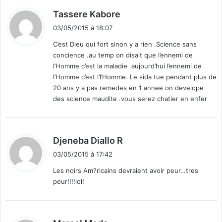
d
Tassere Kabore
i
03/05/2015 à 18:07
t
C’est Dieu qui fort sinon y a rien .Science sans
concience .au temp on disait que l’ennemi de
:
l’Homme c’est la maladie .aujourd’hui l’ennemi de
l’Homme c’est l’l’Homme. Le sida tue pendant plus de
20 ans y a pas remedes en 1 annee on develope
des science maudite .vous serez chatier en enfer
d
Djeneba Diallo R
i
03/05/2015 à 17:42
t
Les noirs Am?ricains devraient avoir peur…tres
peur!!!!lol!
:
d