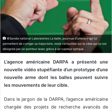
o
u
r
r
i
e
©Sandia national Laboratories La balle, pourvue d'ailerons qui lui
l
permettent de corriger sa trajectoire, reste verrouillée sur la cible qui lui est
désignée par un pointeur laser, grâce à un capteur optique.
L’agence américaine DARPA a présenté une
nouvelle vidéo stupéfiante d’un prototype d’une
nouvelle arme dont les balles peuvent suivre
les mouvements de leur cible.
Dans le jargon de la DARPA, l’agence américaine
chargée des projets de recherche avancés de