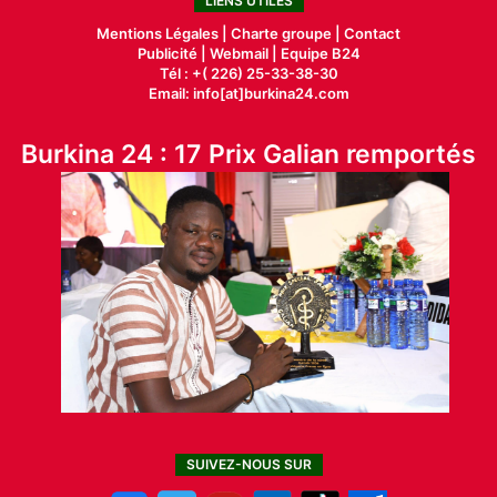
LIENS UTILES
Mentions Légales |
Charte groupe |
Contact
Publicité
|
Webmail |
Equipe B24
Tél : +( 226) 25-33-38-30
Email: info[at]burkina24.com
Burkina 24 : 17 Prix Galian remportés
SUIVEZ-NOUS SUR