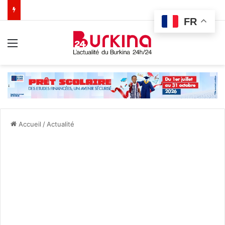
FR
Menu
Accueil
/
Actualité