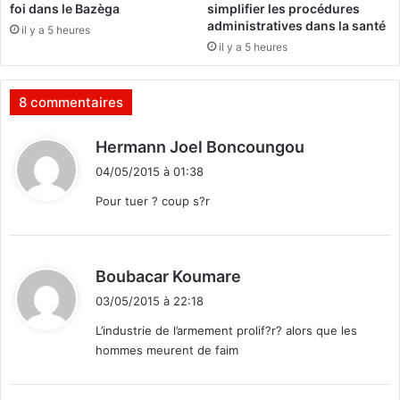
u
foi dans le Bazèga
simplifier les procédures
p
administratives dans la santé
il y a 5 heures
l
il y a 5 heures
e
8 commentaires
d
Hermann Joel Boncoungou
i
04/05/2015 à 01:38
t
Pour tuer ? coup s?r
:
d
Boubacar Koumare
i
03/05/2015 à 22:18
t
L’industrie de l’armement prolif?r? alors que les
hommes meurent de faim
: