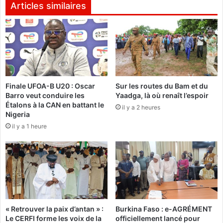
a
o
Articles similaires
r
y
t
a
i
p
d
p
e
e
Y
l
a
l
Finale UFOA-B U20 : Oscar
Sur les routes du Bam et du
y
e
Barro veut conduire les
Yaadga, là où renaît l’espoir
i
a
Étalons à la CAN en battant le
il y a 2 heures
B
u
Nigeria
o
r
il y a 1 heure
n
é
i
v
e
e
n
i
t
l
ê
d
t
u
e
p
« Retrouver la paix d’antan » :
Burkina Faso : e-AGRÉMENT
e
Le CERFI forme les voix de la
officiellement lancé pour