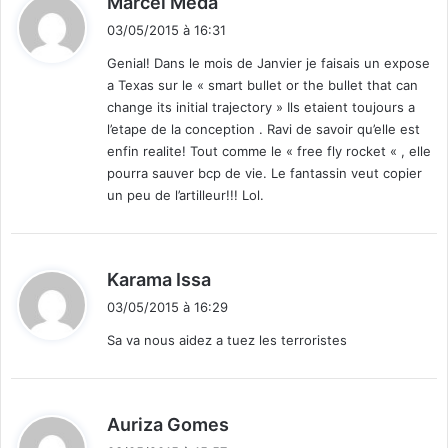
Marcel Meda
i
03/05/2015 à 16:31
t
Genial! Dans le mois de Janvier je faisais un expose
a Texas sur le « smart bullet or the bullet that can
:
change its initial trajectory » Ils etaient toujours a
l’etape de la conception . Ravi de savoir qu’elle est
enfin realite! Tout comme le « free fly rocket « , elle
pourra sauver bcp de vie. Le fantassin veut copier
un peu de l’artilleur!!! Lol.
d
Karama Issa
i
03/05/2015 à 16:29
t
Sa va nous aidez a tuez les terroristes
:
d
Auriza Gomes
i