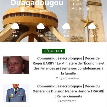
Ouagadougou
31º - 30º
49%
o
i
e
r
3.26 km/h
Nuages Dispersés
k
n
a
m
30
33
31
34
℃
℃
℃
℃
ven
sam
dim
lun
NÉCROLOGIE
Communiqué nécrologique | Décès de
Roger BARRY : Le Ministère de l’Économie et
des Finances présente ses condoléances à
la famille
il y a 2 semaines
Communiqué nécrologique | Décès du
Général de Division Nabéré Honoré TRAORÉ
: Remerciements
03/07/2026