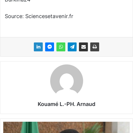
Source: Sciencesetavenir.fr
Kouamé L.-PH. Arnaud
L
é