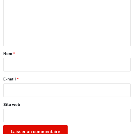
m
m
e
n
t
a
Nom
*
i
r
e
E-mail
*
*
Site web