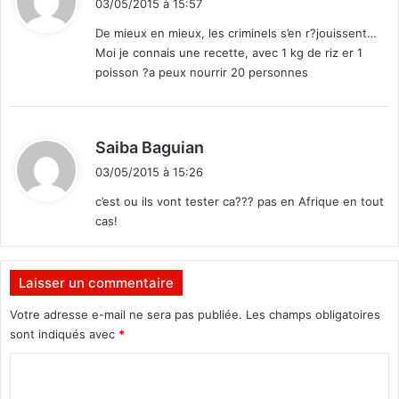
03/05/2015 à 15:57
t
De mieux en mieux, les criminels s’en r?jouissent…
Moi je connais une recette, avec 1 kg de riz er 1
:
poisson ?a peux nourrir 20 personnes
d
Saiba Baguian
i
03/05/2015 à 15:26
t
c’est ou ils vont tester ca??? pas en Afrique en tout
cas!
:
Laisser un commentaire
Votre adresse e-mail ne sera pas publiée.
Les champs obligatoires
sont indiqués avec
*
C
o