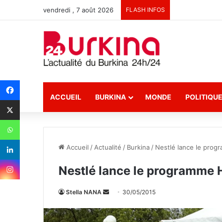
vendredi , 7 août 2026
FLASH INFOS
ACCUEIL
BURKINA
MONDE
POLITIQU
Accueil
/
Actualité
/
Burkina
/
Nestlé lance le prog
Nestlé lance le programme 
Stella NANA
E
30/05/2015
n
v