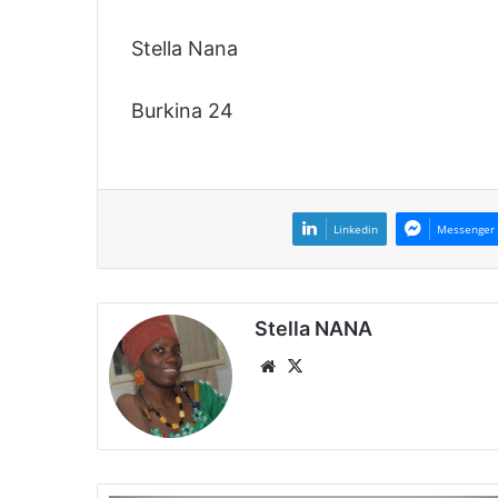
Stella Nana
Burkina 24
Linkedin
Messenger
Stella NANA
We
X
bsi
te