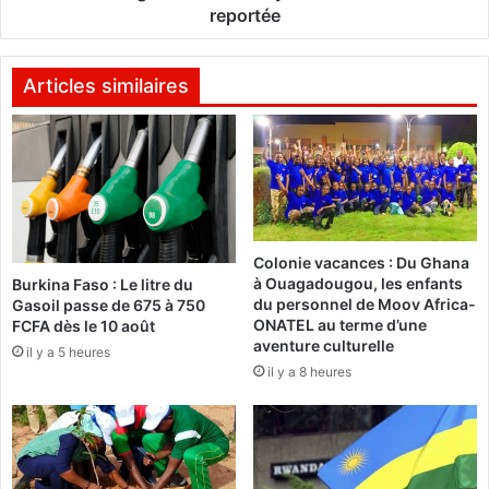
2
o
reportée
0
u
1
v
7
e
Articles similaires
-
r
2
n
0
e
2
m
1
e
l
n
a
t
Colonie vacances : Du Ghana
n
/
à Ouagadougou, les enfants
Burkina Faso : Le litre du
c
s
du personnel de Moov Africa-
Gasoil passe de 675 à 750
é
y
ONATEL au terme d’une
FCFA dès le 10 août
n
aventure culturelle
il y a 5 heures
d
il y a 8 heures
i
c
a
t
s