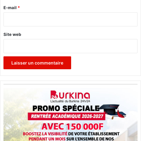
e
E-mail
*
*
Site web