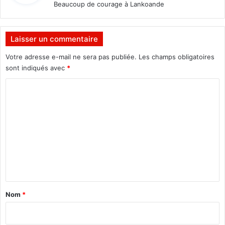
Beaucoup de courage à Lankoande
:
Laisser un commentaire
Votre adresse e-mail ne sera pas publiée.
Les champs obligatoires
sont indiqués avec
*
C
o
m
m
e
n
t
a
Nom
*
i
r