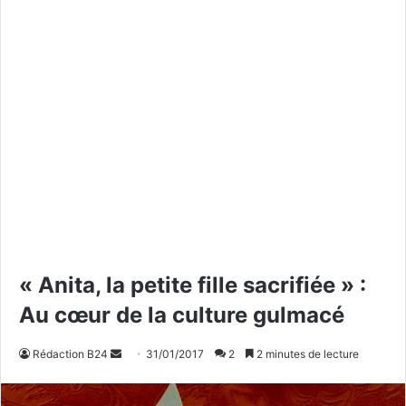
« Anita, la petite fille sacrifiée » :
Au cœur de la culture gulmacé
Rédaction B24
E
31/01/2017
2
2 minutes de lecture
n
v