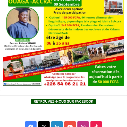
RETROUVEZ-NOUS SUR FACEBOOK
F
X
L
Y
I
T