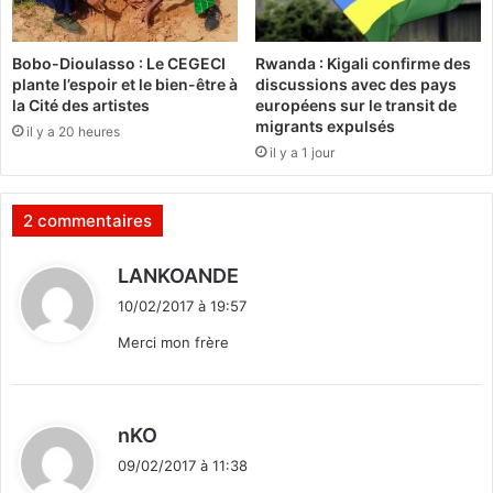
:
L
a
Bobo-Dioulasso : Le CEGECI
Rwanda : Kigali confirme des
c
plante l’espoir et le bien-être à
discussions avec des pays
l
la Cité des artistes
européens sur le transit de
ô
migrants expulsés
il y a 20 heures
t
il y a 1 jour
u
r
e
2 commentaires
r
e
d
LANKOANDE
p
i
o
10/02/2017 à 19:57
t
r
Merci mon frère
t
:
é
e
d
nKO
i
09/02/2017 à 11:38
t