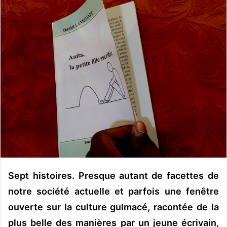
o
y
e
r
u
n
c
o
u
r
r
i
e
l
Sept histoires. Presque autant de facettes de
notre société actuelle et parfois une fenêtre
ouverte sur la culture gulmacé, racontée de la
plus belle des manières par un jeune écrivain,