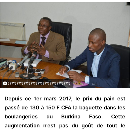
v
o
y
e
r
u
n
c
o
u
r
r
????????????????????????????????????
i
e
Depuis ce 1er mars 2017, le prix du pain est
l
passé de 130 à 150 F CFA la baguette dans les
boulangeries du Burkina Faso. Cette
augmentation n’est pas du goût de tout le