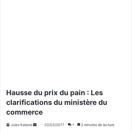
Hausse du prix du pain : Les
clarifications du ministère du
commerce
Jules Kabore
E
02/03/2017
1
2 minutes de lecture
n