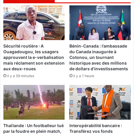
m
n
e
e
t
f
u
o
r
i
e
s
d
…
Sécurité routière : A
Bénin-Canada : l’ambassade
e
»
Ouagadougou, les usagers
du Canada inaugurée à
l
d
approuvent la e-verbalisation
Cotonou, un tournant
a
e
mais réclament son extension
historique avec des millions
p
L
aux deux-roues
de dollars d’investissements
a
o
il y a 59 minutes
il y a 1 heure
r
c
e
i
n
H
t
e
h
r
è
m
s
a
e
n
Thaïlande : Un footballeur tué
Interopérabilité bancaire :
a
n
par la foudre en plein match,
Transférez vos fonds
p