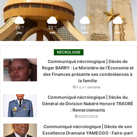
Nuages Dispersés
k
n
a
m
36
33
34
29
℃
℃
℃
℃
jeu
ven
sam
dim
NÉCROLOGIE
Communiqué nécrologique | Décès de
Roger BARRY : Le Ministère de l’Économie et
des Finances présente ses condoléances à
la famille
il y a 1 semaine
Communiqué nécrologique | Décès du
Général de Division Nabéré Honoré TRAORÉ
: Remerciements
03/07/2026
Communiqué nécrologique | Décès de son
Excellence Dramane YAMEOGO : Faire-part