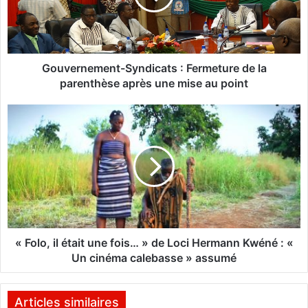
r
n
e
m
e
Gouvernement-Syndicats : Fermeture de la
n
parenthèse après une mise au point
t
-
«
S
F
y
o
n
l
d
o
i
,
c
i
a
l
t
é
s
t
« Folo, il était une fois… » de Loci Hermann Kwéné : «
:
a
Un cinéma calebasse » assumé
F
i
e
t
r
u
Articles similaires