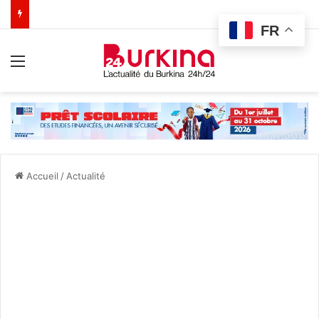
FR
Menu
Accueil
/
Actualité