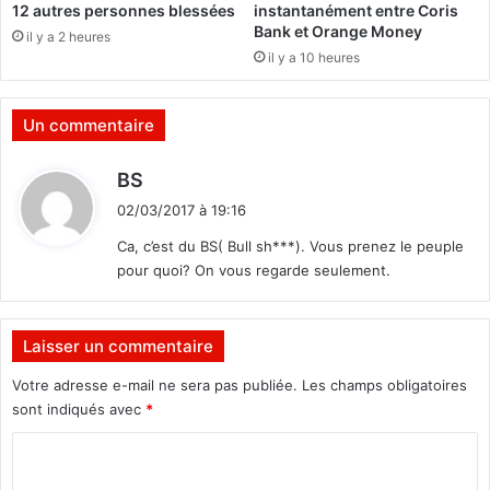
K
12 autres personnes blessées
instantanément entre Coris
r
w
Bank et Orange Money
il y a 2 heures
è
é
il y a 10 heures
s
n
u
é
n
:
Un commentaire
e
«
m
U
d
BS
i
n
i
s
c
02/03/2017 à 19:16
t
e
i
Ca, c’est du BS( Bull sh***). Vous prenez le peuple
a
n
pour quoi? On vous regarde seulement.
u
:
é
p
m
o
a
i
Laisser un commentaire
c
n
a
Votre adresse e-mail ne sera pas publiée.
Les champs obligatoires
t
l
sont indiqués avec
*
e
b
C
a
o
s