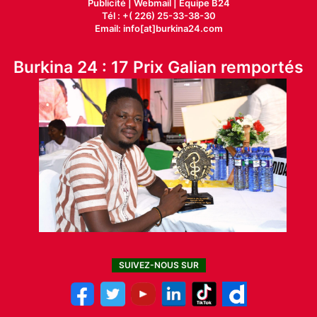
Publicité
|
Webmail |
Equipe B24
Tél : +( 226) 25-33-38-30
Email: info[at]burkina24.com
Burkina 24 : 17 Prix Galian remportés
SUIVEZ-NOUS SUR