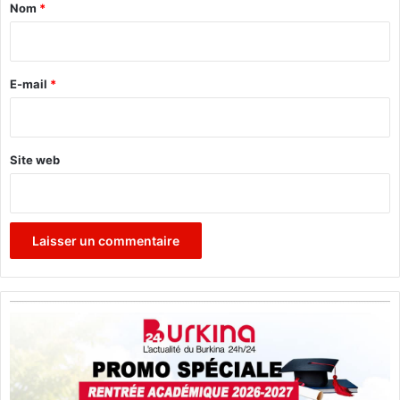
a
Nom
*
i
r
e
E-mail
*
*
Site web