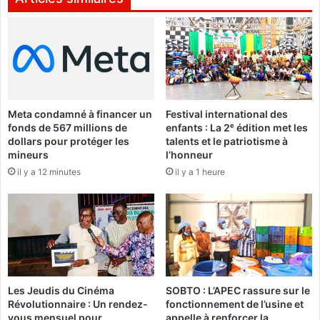
e
c
m
r
e
a
n
t
t
i
d
e
e
:
Meta condamné à financer un
Festival international des
s
L
fonds de 567 millions de
enfants : La 2ᵉ édition met les
a
e
dollars pour protéger les
talents et le patriotisme à
r
s
mineurs
l’honneur
t
F
il y a 12 minutes
il y a 1 heure
s
D
v
S
i
e
s
t
u
l
e
e
l
s
s
p
Les Jeudis du Cinéma
SOBTO : L’APEC rassure sur le
a
Révolutionnaire : Un rendez-
fonctionnement de l’usine et
r
vous mensuel pour
appelle à renforcer la