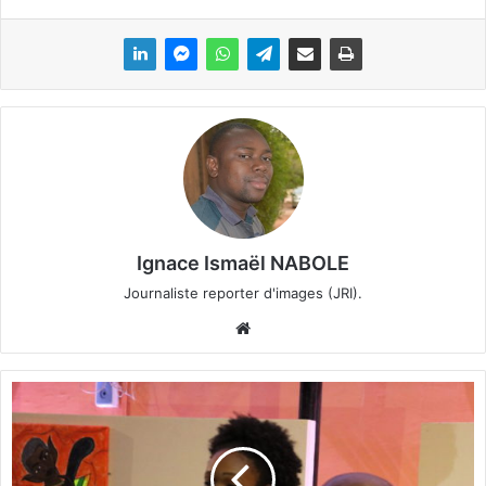
Ignace Ismaël NABOLE
Journaliste reporter d'images (JRI).
We
bsi
te
P
a
a
l
e