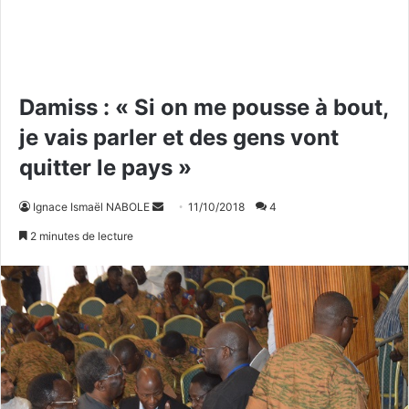
Damiss : « Si on me pousse à bout,
je vais parler et des gens vont
quitter le pays »
Ignace Ismaël NABOLE
E
11/10/2018
4
n
2 minutes de lecture
v
o
y
e
r
u
n
c