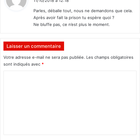
11/10/2018 à 12:18
t
Parles, déballe tout, nous ne demandons que cela.
Après avoir fait la prison tu espère quoi ?
:
Ne bluffe pas, ce n’est plus le moment.
Laisser un commentaire
Votre adresse e-mail ne sera pas publiée.
Les champs obligatoires
sont indiqués avec
*
C
o
m
m
e
n
t