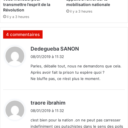
t
transmettre l’esprit de la
mobilisation nationale
i
Révolution
il y a 3 heures
s
il y a 3 heures
p
o
l
4 commentaires
t
i
d
Dedegueba SANON
q
i
u
08/01/2019 à 11:32
t
e
Parles, déballe tout, nous ne demandons que cela.
s
Après avoir fait la prison tu espère quoi ?
:
a
Ne bluffe pas, ce n’est plus le moment.
u
t
o
u
d
traore ibrahim
r
i
d
08/01/2019 à 11:32
t
'
c’est bien pour la nation .on ne peut pas carresser
u
indefiniment ces putschistes dans le sens des poils
: