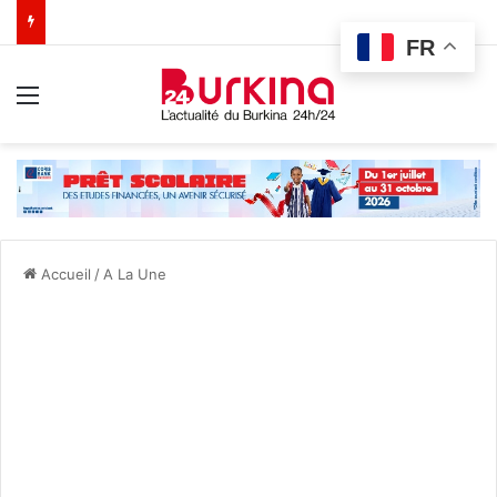
FR
Menu
Accueil
/
A La Une