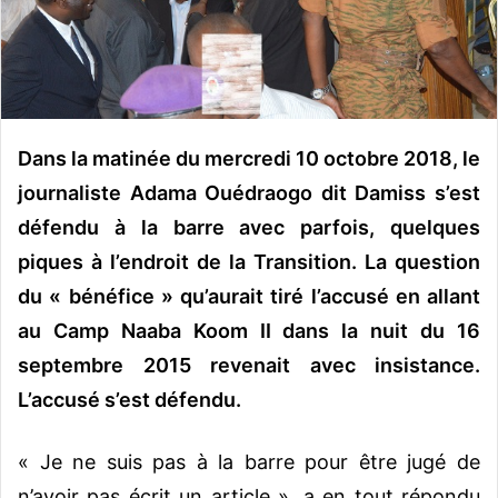
o
u
r
r
i
e
Dans la matinée du mercredi 10 octobre 2018, le
l
journaliste Adama Ouédraogo dit Damiss s’est
défendu à la barre avec parfois, quelques
piques à l’endroit de la Transition. La question
du « bénéfice » qu’aurait tiré l’accusé en allant
au Camp Naaba Koom II dans la nuit du 16
septembre 2015 revenait avec insistance.
L’accusé s’est défendu.
« Je ne suis pas à la barre pour être jugé de
n’avoir pas écrit un article », a en tout répondu