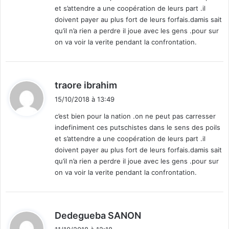
n
et s’attendre a une coopération de leurs part .il
e
doivent payer au plus fort de leurs forfais.damis sait
m
qu’il n’a rien a perdre il joue avec les gens .pour sur
ê
on va voir la verite pendant la confrontation.
m
e
t
a
d
traore ibrahim
b
i
l
15/10/2018 à 13:49
t
e
c’est bien pour la nation .on ne peut pas carresser
indefiniment ces putschistes dans le sens des poils
:
et s’attendre a une coopération de leurs part .il
doivent payer au plus fort de leurs forfais.damis sait
qu’il n’a rien a perdre il joue avec les gens .pour sur
on va voir la verite pendant la confrontation.
d
Dedegueba SANON
i