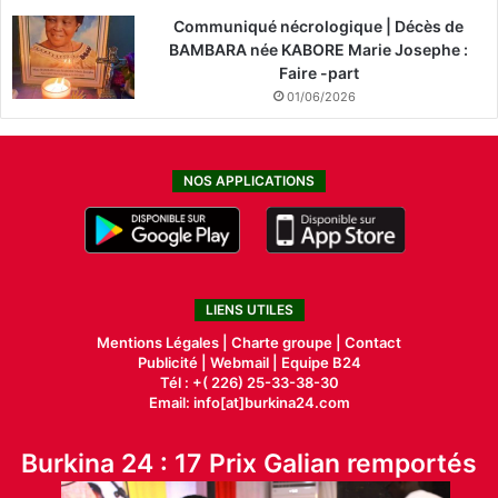
Communiqué nécrologique | Décès de
BAMBARA née KABORE Marie Josephe :
Faire -part
01/06/2026
NOS APPLICATIONS
LIENS UTILES
Mentions Légales |
Charte groupe |
Contact
Publicité
|
Webmail |
Equipe B24
Tél : +( 226) 25-33-38-30
Email: info[at]burkina24.com
Burkina 24 : 17 Prix Galian remportés