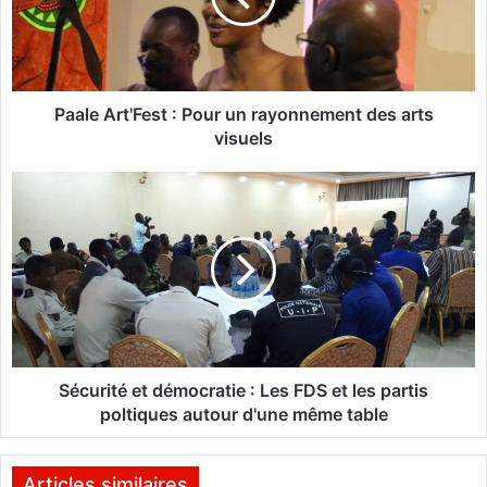
A
r
t
'
F
Paale Art'Fest : Pour un rayonnement des arts
e
visuels
s
t
S
:
é
P
c
o
u
u
r
r
i
u
t
n
é
r
e
a
t
Sécurité et démocratie : Les FDS et les partis
y
d
poltiques autour d'une même table
o
é
n
m
n
o
Articles similaires