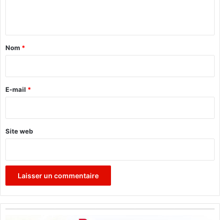
e
n
t
a
Nom
*
i
r
e
E-mail
*
*
Site web