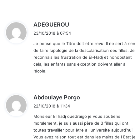
e
d
A
n
d
ADEGUEROU
g
i
23/10/2018 à 07:54
l
t
e
Je pense que le Titre doit etre revu. Il ne sert à rien
t
de faire l’apologie de la descolarisation des filles. Je
:
e
reconnais les frustration de El-Hadj et nonobstant
r
cela, les enfants sans exception doivent aller à
r
l’école.
e
d
Abdoulaye Porgo
i
22/10/2018 à 11:34
t
Monsieur El hadj ouedraigo je vous soutiens
moralement, je suis aussi père de 3 filles qui ont
:
toutes travailler pour être a l université aujourd’hui
Vous avez raison tout est dans les mains de l Etat je