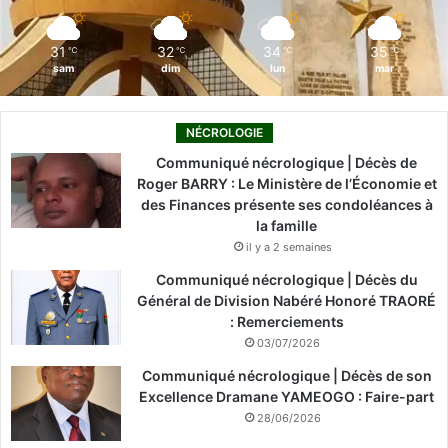
m
31
32
34
35
℃
℃
℃
℃
sam
dim
lun
mar
NÉCROLOGIE
Communiqué nécrologique | Décès de
Roger BARRY : Le Ministère de l’Économie et
des Finances présente ses condoléances à
la famille
il y a 2 semaines
Communiqué nécrologique | Décès du
Général de Division Nabéré Honoré TRAORÉ
: Remerciements
03/07/2026
Communiqué nécrologique | Décès de son
Excellence Dramane YAMEOGO : Faire-part
28/06/2026