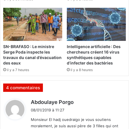
t
e
r
t
a
t
v
r
e
e
r
s
s
d
u
SN-BRAFASO : Le ministre
Intelligence artificielle : Des
e
n
Serge Poda inspecte les
chercheurs créent 16 virus
c
e
travaux du canal d’évacuation
synthétiques capables
r
c
des eaux
d’infecter des bactéries
é
r
il y a 7 heures
il y a 8 heures
a
é
n
a
c
t
4 commentaires
e
i
s
o
d
Abdoulaye Porgo
à
n
i
S
t
08/01/2019 à 11:27
t
a
h
Monsieur El hadj ouedraigo je vous soutiens
M
é
moralement, je suis aussi père de 3 filles qui ont
a
â
: