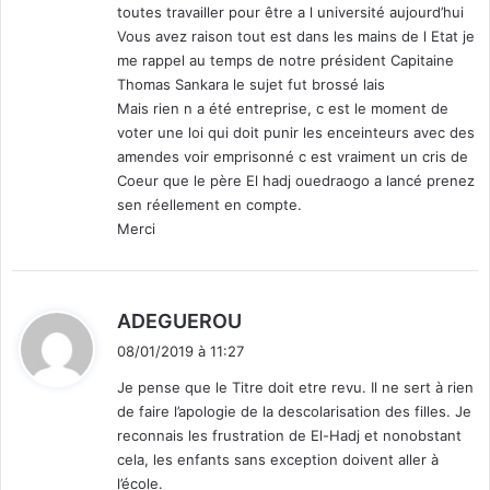
toutes travailler pour être a l université aujourd’hui
j
t
e
Vous avez raison tout est dans les mains de l Etat je
r
s
me rappel au temps de notre président Capitaine
a
t
Thomas Sankara le sujet fut brossé lais
l
é
e
Mais rien n a été entreprise, c est le moment de
E
voter une loi qui doit punir les enceinteurs avec des
l
amendes voir emprisonné c est vraiment un cris de
i
Coeur que le père El hadj ouedraogo a lancé prenez
s
sen réellement en compte.
a
Merci
b
e
t
h
d
ADEGUEROU
I
i
08/01/2019 à 11:27
I
t
,
Je pense que le Titre doit etre revu. Il ne sert à rien
R
de faire l’apologie de la descolarisation des filles. Je
:
e
reconnais les frustration de El-Hadj et nonobstant
i
cela, les enfants sans exception doivent aller à
n
l’école.