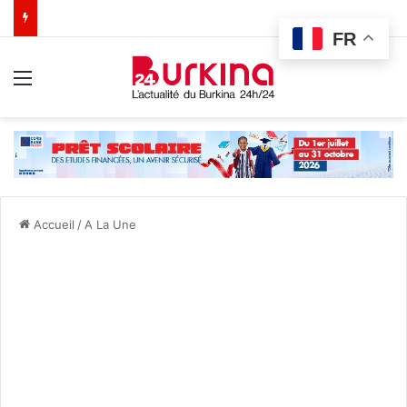
FR
Menu
Accueil
/
A La Une