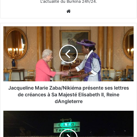
L'actualité du Burkina 24h/24.
We
bsi
te
J
a
c
q
u
e
l
i
n
e
Jacqueline Marie Zaba/Nikiéma présente ses lettres
M
de créances à Sa Majesté Elisabeth II, Reine
a
dAngleterre
r
i
I
e
n
Z
c
a
i