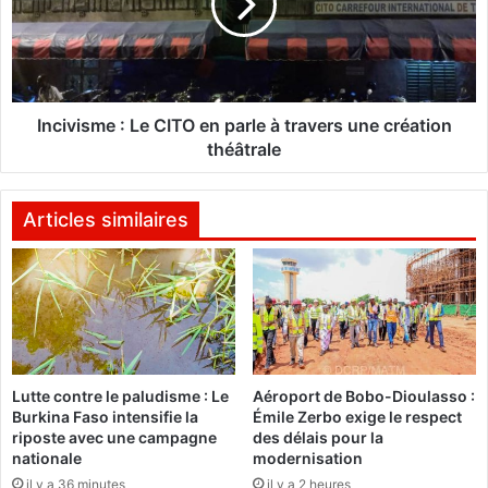
b
v
a
i
/
s
N
m
i
e
k
Incivisme : Le CITO en parle à travers une création
i
:
théâtrale
é
L
m
e
a
C
Articles similaires
p
I
r
T
é
O
s
e
e
n
n
p
t
a
e
Lutte contre le paludisme : Le
Aéroport de Bobo-Dioulasso :
r
Burkina Faso intensifie la
Émile Zerbo exige le respect
s
l
riposte avec une campagne
des délais pour la
e
e
nationale
modernisation
s
à
il y a 36 minutes
il y a 2 heures
l