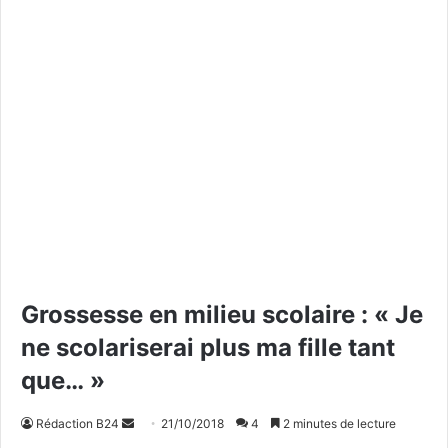
Grossesse en milieu scolaire : « Je
ne scolariserai plus ma fille tant
que… »
Rédaction B24
E
21/10/2018
4
2 minutes de lecture
n