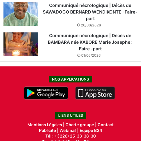
Communiqué nécrologique | Décès de
SAWADOGO BERNARD WENDIKONTE : Faire-
part
26/06/2026
Communiqué nécrologique | Décès de
BAMBARA née KABORE Marie Josephe :
Faire -part
01/06/2026
NOS APPLICATIONS
LIENS UTILES
Mentions Légales |
Charte groupe |
Contact
Publicité
|
Webmail |
Equipe B24
Tél : +( 226) 25-33-38-30