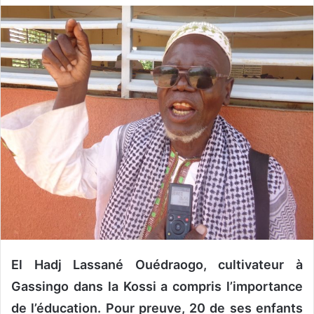
v
o
y
e
r
u
n
c
o
u
r
r
i
e
l
El Hadj Lassané Ouédraogo, cultivateur à
Gassingo dans la Kossi a compris l’importance
de l’éducation. Pour preuve, 20 de ses enfants